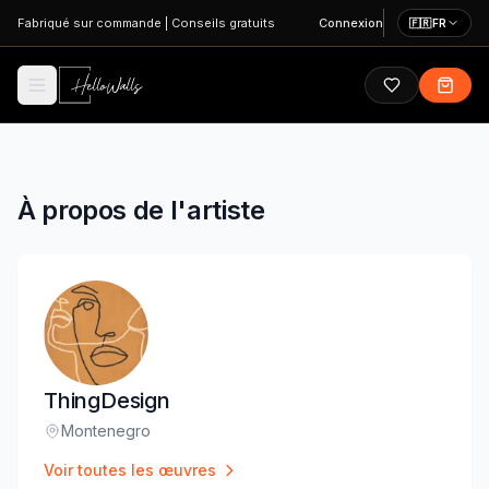
Aller au contenu principal
Fabriqué sur commande
|
Conseils gratuits
Connexion
🇫🇷
FR
À propos de l'artiste
ThingDesign
Montenegro
Lieu
:
Voir toutes les œuvres