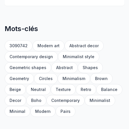
Mots-clés
3090742
Modern art
Abstract decor
Contemporary design
Minimalist style
Geometric shapes
Abstract
Shapes
Geometry
Circles
Minimalism
Brown
Beige
Neutral
Texture
Retro
Balance
Decor
Boho
Contemporary
Minimalist
Minimal
Modern
Pairs