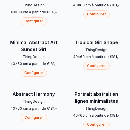
ThingDesign
40
x
60
cm
à partir de
€
181
,-
40
x
60
cm
à partir de
€
181
,-
Configurer
Configurer
Minimal Abstract Art
Tropical Girl Shape
Sunset Girl
ThingDesign
ThingDesign
40
x
60
cm
à partir de
€
181
,-
40
x
60
cm
à partir de
€
181
,-
Configurer
Configurer
Abstract Harmony
Portrait abstrait en
lignes minimalistes
ThingDesign
40
x
60
cm
à partir de
€
181
,-
ThingDesign
40
x
60
cm
à partir de
€
181
,-
Configurer
Configurer