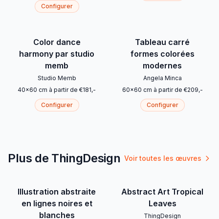
Configurer
Color dance
Tableau carré
harmony par studio
formes colorées
memb
modernes
Studio Memb
Angela Minca
40
x
60
cm
à partir de
€
181
,-
60
x
60
cm
à partir de
€
209
,-
Configurer
Configurer
Plus de ThingDesign
Voir toutes les œuvres
Illustration abstraite
Abstract Art Tropical
en lignes noires et
Leaves
blanches
ThingDesign