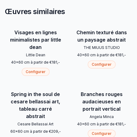
Œuvres similaires
Visages en lignes
Chemin texturé dans
minimalistes par little
un paysage abstrait
dean
THE MIUUS STUDIO
Little Dean
40
x
60
cm
à partir de
€
181
,-
40
x
60
cm
à partir de
€
181
,-
Configurer
Configurer
Spring in the soul de
Branches rouges
cesare bellassai art,
audacieuses en
tableau carré
portrait vertical
abstrait
Angela Minca
Cesare Bellassai Art
40
x
60
cm
à partir de
€
181
,-
60
x
60
cm
à partir de
€
209
,-
Configurer