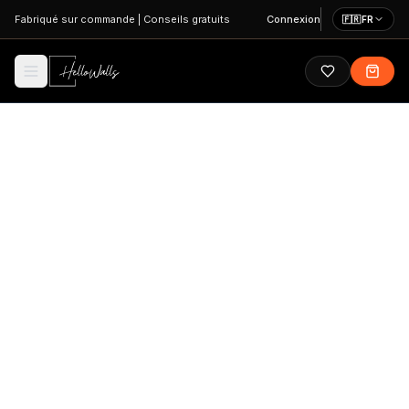
Aller au contenu principal
Fabriqué sur commande
|
Conseils gratuits
Connexion
🇫🇷
FR
AIDE
Déclaration
d'accessibilité
HelloWalls souhaite que chacun puisse utiliser notre
site et notre boutique, quels que soient les handicaps
ou les technologies d'assistance. Cette déclaration
décrit notre approche, l'état actuel et la manière de
nous faire part de vos retours.