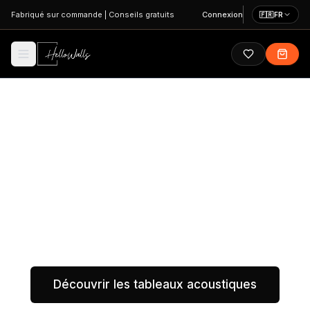
Aller au contenu principal
Fabriqué sur commande
|
Conseils gratuits
Connexion
🇫🇷
FR
L’acoustique pièce par
pièce
Choisissez une pièce et découvrez la solution murale
la mieux adaptée au confort, à la clarté des voix et à
votre intérieur.
Découvrir les tableaux acoustiques