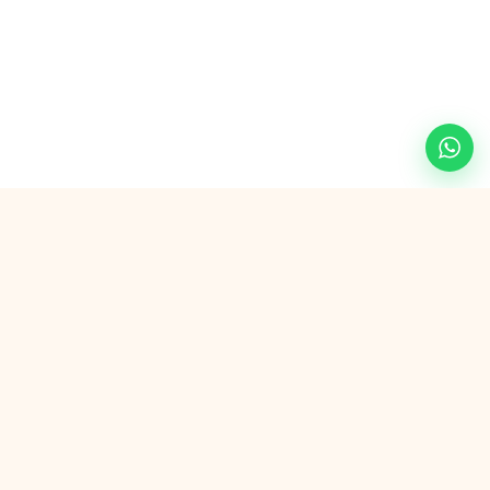
Paiement sécurisé avec
G Pay
VISA
AMEX
SEPA
Wero