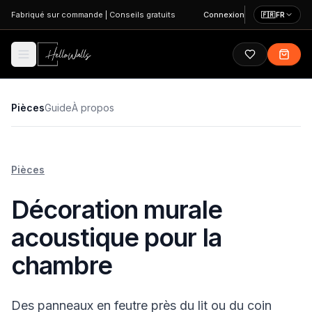
Aller au contenu principal
Fabriqué sur commande
|
Conseils gratuits
Connexion
🇫🇷
FR
Pièces
Guide
À propos
Pièces
Décoration murale
acoustique pour la
chambre
Des panneaux en feutre près du lit ou du coin