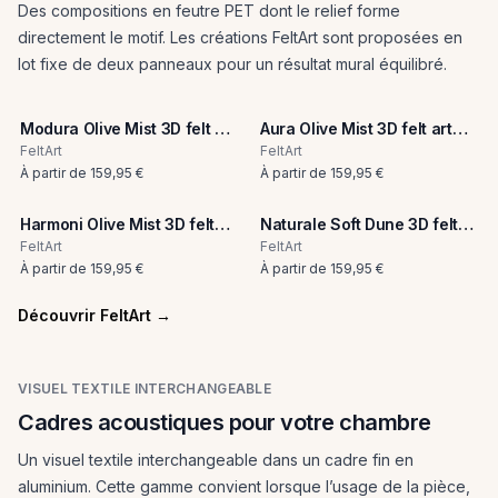
Des compositions en feutre PET dont le relief forme
directement le motif. Les créations FeltArt sont proposées en
lot fixe de deux panneaux pour un résultat mural équilibré.
Modura Olive Mist 3D felt art
Aura Olive Mist 3D felt art
panel
panel
FeltArt
FeltArt
À partir de
159,95 €
À partir de
159,95 €
Harmoni Olive Mist 3D felt
Naturale Soft Dune 3D felt
art panel
art panel
FeltArt
FeltArt
À partir de
159,95 €
À partir de
159,95 €
Découvrir FeltArt
→
VISUEL TEXTILE INTERCHANGEABLE
Cadres acoustiques pour votre chambre
Un visuel textile interchangeable dans un cadre fin en
aluminium. Cette gamme convient lorsque l’usage de la pièce,