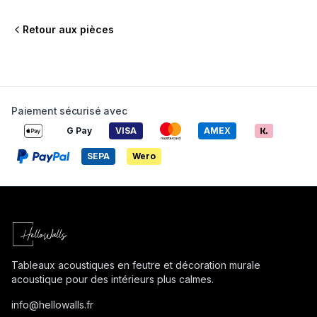
Bureau
Salle à manger
Couloir
Retour aux pièces
Paiement sécurisé avec
G Pay
VISA
AMEX
SEPA
Wero
Tableaux acoustiques en feutre et décoration murale
acoustique pour des intérieurs plus calmes.
info@
hellowalls.fr