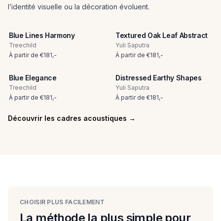
l’identité visuelle ou la décoration évoluent.
Blue Lines Harmony
Textured Oak Leaf Abstract
Treechild
Yuli Saputra
À partir de
€
181
,-
À partir de
€
181
,-
Blue Elegance
Distressed Earthy Shapes
Treechild
Yuli Saputra
À partir de
€
181
,-
À partir de
€
181
,-
Découvrir les cadres acoustiques
→
CHOISIR PLUS FACILEMENT
La méthode la plus simple pour