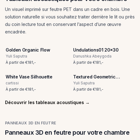
Un visuel imprimé sur feutre PET dans un cadre en bois. Une
solution naturelle si vous souhaitez traiter derrière le lit ou près
du coin lecture tout en conservant l’aspect d’une œuvre
encadrée.
Golden Organic Flow
Undulations01 20x30
Yuli Saputra
Danushka Abeygoda
À partir de
€
181
,-
À partir de
€
181
,-
White Vase Silhouette
Textured Geometric
Abstract
cartissi
Yuli Saputra
À partir de
€
181
,-
À partir de
€
181
,-
Découvrir les tableaux acoustiques
→
PANNEAUX 3D EN FEUTRE
Panneaux 3D en feutre pour votre chambre