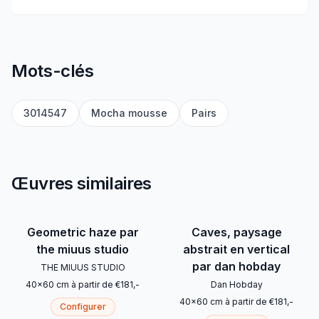
Mots-clés
3014547
Mocha mousse
Pairs
Œuvres similaires
Geometric haze par
Caves, paysage
the miuus studio
abstrait en vertical
par dan hobday
THE MIUUS STUDIO
40
x
60
cm
à partir de
€
181
,-
Dan Hobday
40
x
60
cm
à partir de
€
181
,-
Configurer