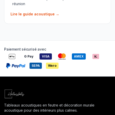
réunion
Lire le guide acoustique
→
Paiement sécurisé avec
G Pay
VISA
AMEX
SEPA
Wero
Tableaux acoustiques en feutre et décoration murale
acoustique pour des intérieurs plus calmes.