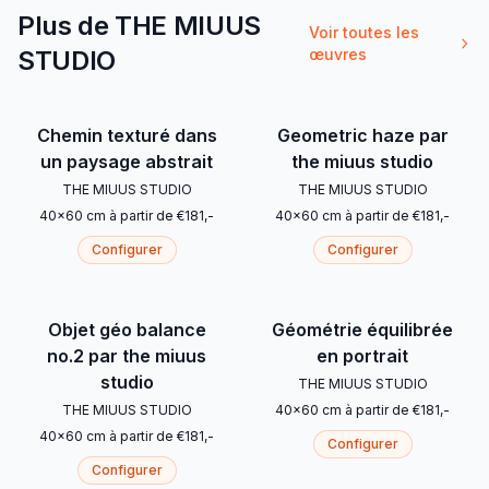
Plus de THE MIUUS
Voir toutes les
STUDIO
œuvres
Chemin texturé dans
Geometric haze par
un paysage abstrait
the miuus studio
THE MIUUS STUDIO
THE MIUUS STUDIO
40
x
60
cm
à partir de
€
181
,-
40
x
60
cm
à partir de
€
181
,-
Configurer
Configurer
Objet géo balance
Géométrie équilibrée
no.2 par the miuus
en portrait
studio
THE MIUUS STUDIO
THE MIUUS STUDIO
40
x
60
cm
à partir de
€
181
,-
40
x
60
cm
à partir de
€
181
,-
Configurer
Configurer