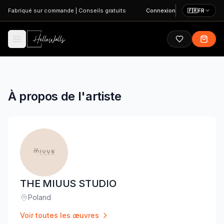
Aller au contenu principal
Fabriqué sur commande
|
Conseils gratuits
Connexion
🇫🇷
FR
À propos de l'artiste
THE MIUUS STUDIO
Poland
Lieu
:
Voir toutes les œuvres