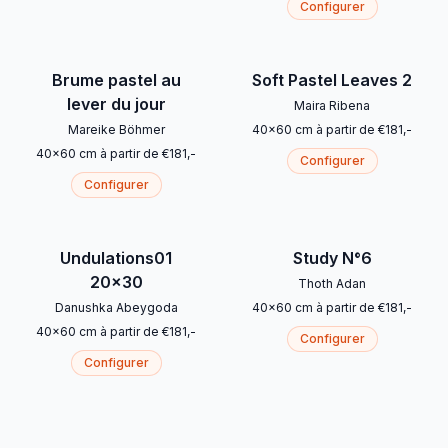
Configurer
Brume pastel au
Soft Pastel Leaves 2
lever du jour
Maira Ribena
Mareike Böhmer
40
x
60
cm
à partir de
€
181
,-
40
x
60
cm
à partir de
€
181
,-
Configurer
Configurer
Undulations01
Study N°6
20x30
Thoth Adan
Danushka Abeygoda
40
x
60
cm
à partir de
€
181
,-
40
x
60
cm
à partir de
€
181
,-
Configurer
Configurer