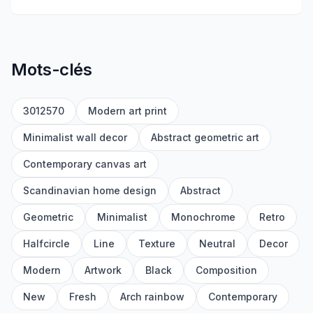
Mots-clés
3012570
Modern art print
Minimalist wall decor
Abstract geometric art
Contemporary canvas art
Scandinavian home design
Abstract
Geometric
Minimalist
Monochrome
Retro
Halfcircle
Line
Texture
Neutral
Decor
Modern
Artwork
Black
Composition
New
Fresh
Arch rainbow
Contemporary