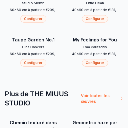
Studio Memb
Little Dean
60
x
60
cm
à partir de
€
209
,-
40
x
60
cm
à partir de
€
181
,-
Configurer
Configurer
Taupe Garden No.1
My Feelings for You
Dina Dankers
Ema Paraschiv
60
x
60
cm
à partir de
€
209
,-
40
x
60
cm
à partir de
€
181
,-
Configurer
Configurer
Plus de THE MIUUS
Voir toutes les
STUDIO
œuvres
Chemin texturé dans
Geometric haze par