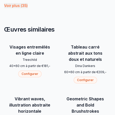
Voir plus
(
35
)
Œuvres similaires
Visages entremêlés
Tableau carré
en ligne claire
abstrait aux tons
doux et naturels
Treechild
40
x
60
cm
à partir de
€
181
,-
Dina Dankers
60
x
60
cm
à partir de
€
209
,-
Configurer
Configurer
Vibrant waves,
Geometric Shapes
illustration abstraite
and Bold
horizontale
Brushstrokes