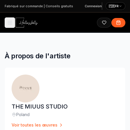
Aller au contenu principal
Fabriqué sur commande
|
Conseils gratuits
Connexion
🇫🇷
FR
À propos de l'artiste
THE MIUUS STUDIO
Poland
Lieu
:
Voir toutes les œuvres