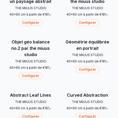
un paysage abstrait
the miuus studio
THE MIUUS STUDIO
THE MIUUS STUDIO
40
x
60
cm
à partir de
€
181
,-
40
x
60
cm
à partir de
€
181
,-
Configurer
Configurer
Objet géo balance
Géométrie équilibrée
no.2 par the miuus
en portrait
studio
THE MIUUS STUDIO
THE MIUUS STUDIO
40
x
60
cm
à partir de
€
181
,-
40
x
60
cm
à partir de
€
181
,-
Configurer
Configurer
Abstract Leaf Lines
Curved Abstraction
THE MIUUS STUDIO
THE MIUUS STUDIO
40
x
60
cm
à partir de
€
181
,-
40
x
60
cm
à partir de
€
181
,-
Configurer
Configurer