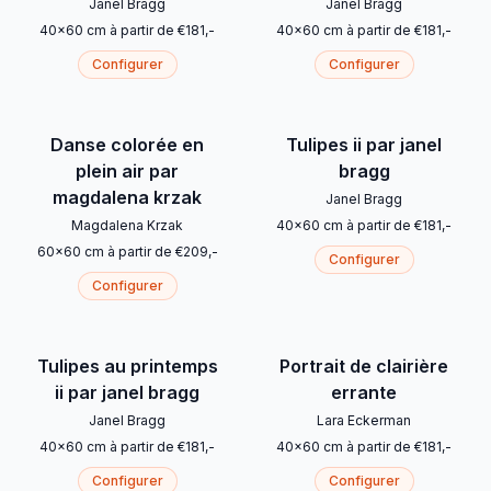
Janel Bragg
Janel Bragg
40
x
60
cm
à partir de
€
181
,-
40
x
60
cm
à partir de
€
181
,-
Configurer
Configurer
Danse colorée en
Tulipes ii par janel
plein air par
bragg
magdalena krzak
Janel Bragg
Magdalena Krzak
40
x
60
cm
à partir de
€
181
,-
60
x
60
cm
à partir de
€
209
,-
Configurer
Configurer
Tulipes au printemps
Portrait de clairière
ii par janel bragg
errante
Janel Bragg
Lara Eckerman
40
x
60
cm
à partir de
€
181
,-
40
x
60
cm
à partir de
€
181
,-
Configurer
Configurer