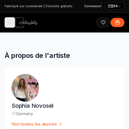
Aller au contenu principal
Fabriqué sur commande
|
Conseils gratuits
Connexion
🇫🇷
FR
À propos de l'artiste
Sophia Novosel
Germany
Lieu
:
Voir toutes les œuvres