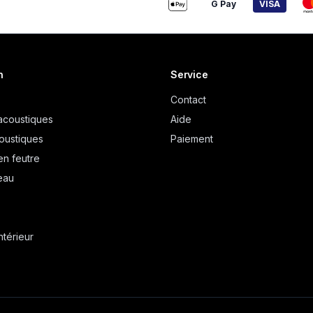
G Pay
VISA
n
Service
Contact
acoustiques
Aide
oustiques
Paiement
en feutre
eau
ntérieur