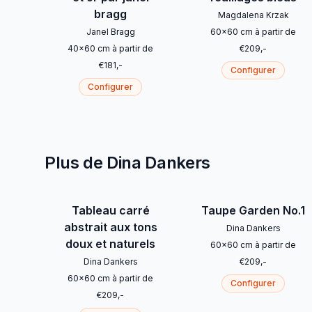
bragg
Magdalena Krzak
Janel Bragg
60
x
60
cm
à partir de
40
x
60
cm
à partir de
€
209
,-
€
181
,-
Configurer
Configurer
Plus de Dina Dankers
Tableau carré
Taupe Garden No.1
abstrait aux tons
Dina Dankers
doux et naturels
60
x
60
cm
à partir de
Dina Dankers
€
209
,-
60
x
60
cm
à partir de
Configurer
€
209
,-