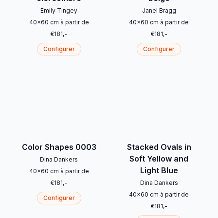
Emily Tingey
Janel Bragg
40
x
60
cm
à partir de
40
x
60
cm
à partir de
€
181
,-
€
181
,-
Configurer
Configurer
Color Shapes 0003
Stacked Ovals in
Soft Yellow and
Dina Dankers
Light Blue
40
x
60
cm
à partir de
€
181
,-
Dina Dankers
40
x
60
cm
à partir de
Configurer
€
181
,-