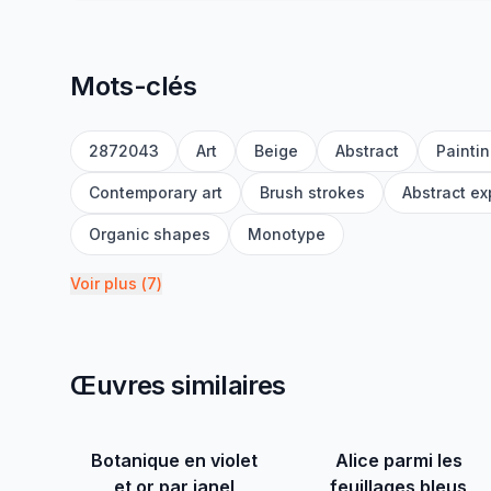
Mots-clés
2872043
Art
Beige
Abstract
Painti
Contemporary art
Brush strokes
Abstract e
Organic shapes
Monotype
Voir plus
(
7
)
Œuvres similaires
Botanique en violet
Alice parmi les
et or par janel
feuillages bleus