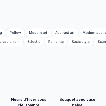
ng
Yellow
Modern art
Abstract art
Modern abstr
xpressionism
Eclectic
Romantic
Basic style
Scan
Fleurs d’hiver sous
Bouquet avec vase
ciel sombre
beige