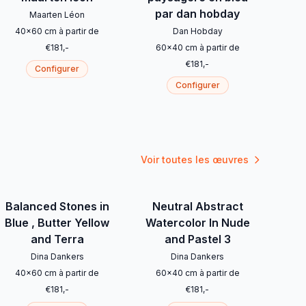
par dan hobday
Maarten Léon
40
x
60
cm
à partir de
Dan Hobday
€
181
,-
60
x
40
cm
à partir de
€
181
,-
Configurer
Configurer
Voir toutes les œuvres
Balanced Stones in
Neutral Abstract
Blue , Butter Yellow
Watercolor In Nude
and Terra
and Pastel 3
Dina Dankers
Dina Dankers
40
x
60
cm
à partir de
60
x
40
cm
à partir de
€
181
,-
€
181
,-