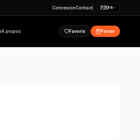
Connexion
Contact
🇫🇷
FR
e
À propos
Favoris
Panier