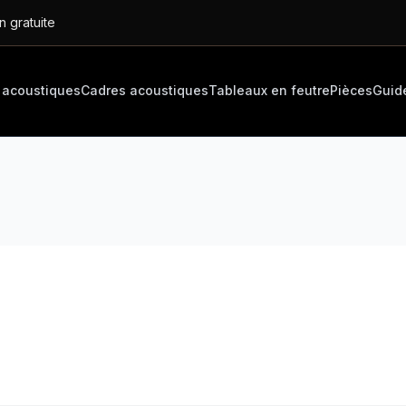
n gratuite
 acoustiques
Cadres acoustiques
Tableaux en feutre
Pièces
Guid