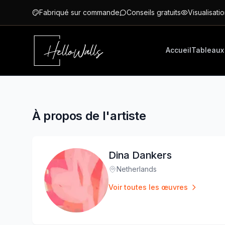
Aller au contenu principal
Fabriqué sur commande
Conseils gratuits
Visualisatio
Accueil
Tableaux
À propos de l'artiste
Dina Dankers
Netherlands
Lieu
:
Voir toutes les œuvres