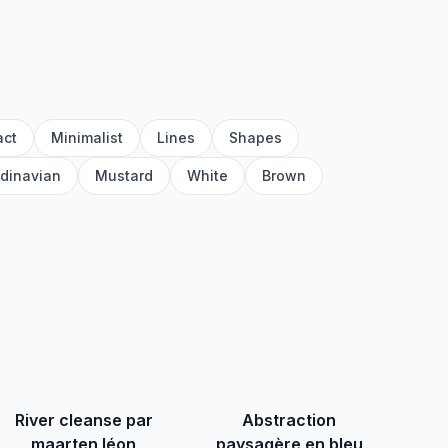
act
Minimalist
Lines
Shapes
dinavian
Mustard
White
Brown
River cleanse par
Abstraction
maarten léon
paysagère en bleu