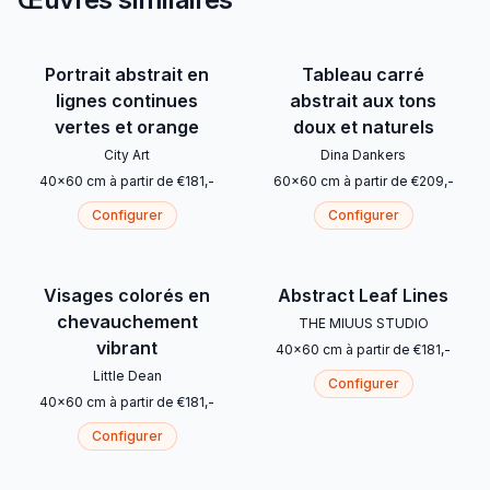
Portrait abstrait en
Tableau carré
lignes continues
abstrait aux tons
vertes et orange
doux et naturels
City Art
Dina Dankers
40
x
60
cm
à partir de
€
181
,-
60
x
60
cm
à partir de
€
209
,-
Configurer
Configurer
Visages colorés en
Abstract Leaf Lines
chevauchement
THE MIUUS STUDIO
vibrant
40
x
60
cm
à partir de
€
181
,-
Little Dean
Configurer
40
x
60
cm
à partir de
€
181
,-
Configurer