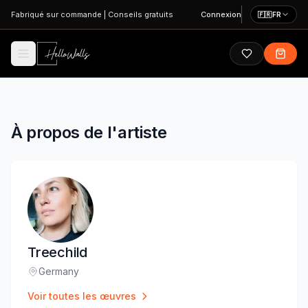
Aller au contenu principal
Fabriqué sur commande
|
Conseils gratuits
Connexion
🇫🇷
FR
À propos de l'artiste
Treechild
Germany
Lieu
:
Voir toutes les œuvres