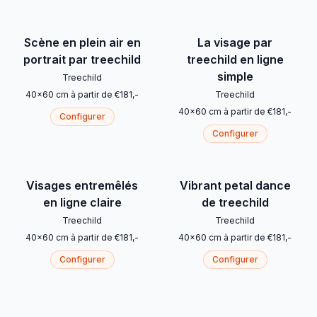
Scène en plein air en
La visage par
portrait par treechild
treechild en ligne
simple
Treechild
40
x
60
cm
à partir de
€
181
,-
Treechild
40
x
60
cm
à partir de
€
181
,-
Configurer
Configurer
Visages entremêlés
Vibrant petal dance
en ligne claire
de treechild
Treechild
Treechild
40
x
60
cm
à partir de
€
181
,-
40
x
60
cm
à partir de
€
181
,-
Configurer
Configurer