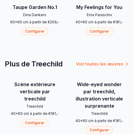
Taupe Garden No.1
My Feelings for You
Dina Dankers
Ema Paraschiv
60
x
60
cm
à partir de
€
209
,-
40
x
60
cm
à partir de
€
181
,-
Configurer
Configurer
Plus de Treechild
Voir toutes les œuvres
Scène extérieure
Wide-eyed wonder
verticale par
par treechild,
treechild
illustration verticale
surprenante
Treechild
40
x
60
cm
à partir de
€
181
,-
Treechild
40
x
60
cm
à partir de
€
181
,-
Configurer
Configurer