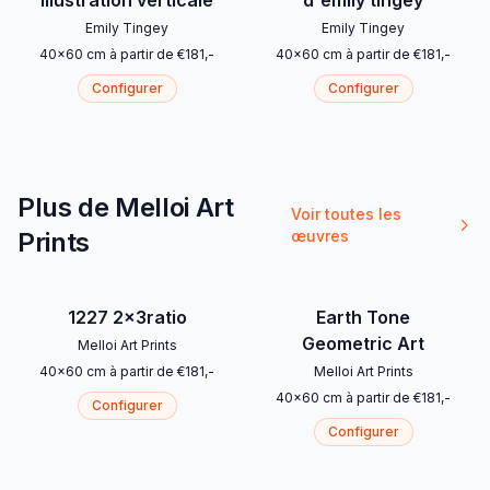
illustration verticale
d'emily tingey
Emily Tingey
Emily Tingey
40
x
60
cm
à partir de
€
181
,-
40
x
60
cm
à partir de
€
181
,-
Configurer
Configurer
Plus de Melloi Art
Voir toutes les
Prints
œuvres
1227 2x3ratio
Earth Tone
Geometric Art
Melloi Art Prints
40
x
60
cm
à partir de
€
181
,-
Melloi Art Prints
40
x
60
cm
à partir de
€
181
,-
Configurer
Configurer