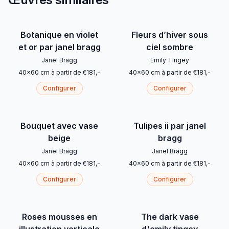
Botanique en violet
Fleurs d’hiver sous
et or par janel bragg
ciel sombre
Janel Bragg
Emily Tingey
40
x
60
cm
à partir de
€
181
,-
40
x
60
cm
à partir de
€
181
,-
Configurer
Configurer
Bouquet avec vase
Tulipes ii par janel
beige
bragg
Janel Bragg
Janel Bragg
40
x
60
cm
à partir de
€
181
,-
40
x
60
cm
à partir de
€
181
,-
Configurer
Configurer
Roses mousses en
The dark vase