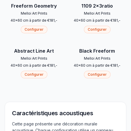
Freeform Geometry
1109 2x3ratio
Melloi Art Prints
Melloi Art Prints
40
x
60
cm
à partir de
€
181
,-
40
x
60
cm
à partir de
€
181
,-
Configurer
Configurer
Abstract Line Art
Black Freeform
Melloi Art Prints
Melloi Art Prints
40
x
60
cm
à partir de
€
181
,-
40
x
60
cm
à partir de
€
181
,-
Configurer
Configurer
Caractéristiques acoustiques
Cette page présente une décoration murale
acoustique. Chaque configuration utilise un panneau