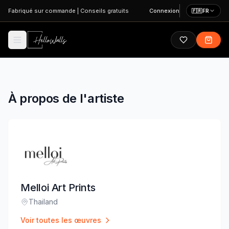
Aller au contenu principal
Fabriqué sur commande
|
Conseils gratuits
Connexion
🇫🇷
FR
À propos de l'artiste
Melloi Art Prints
Thailand
Lieu
:
Voir toutes les œuvres