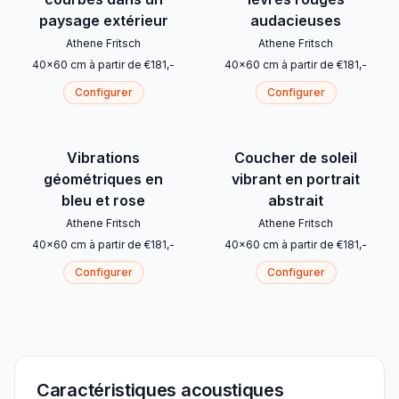
paysage extérieur
audacieuses
Athene Fritsch
Athene Fritsch
40
x
60
cm
à partir de
€
181
,-
40
x
60
cm
à partir de
€
181
,-
Configurer
Configurer
Vibrations
Coucher de soleil
géométriques en
vibrant en portrait
bleu et rose
abstrait
Athene Fritsch
Athene Fritsch
40
x
60
cm
à partir de
€
181
,-
40
x
60
cm
à partir de
€
181
,-
Configurer
Configurer
Caractéristiques acoustiques