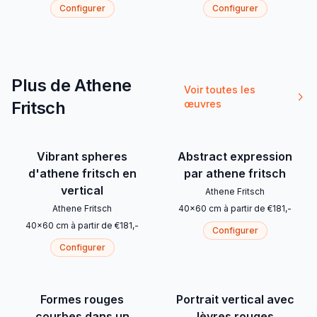
Configurer
Configurer
Plus de Athene
Voir toutes les
Fritsch
œuvres
Vibrant spheres
Abstract expression
d'athene fritsch en
par athene fritsch
vertical
Athene Fritsch
Athene Fritsch
40
x
60
cm
à partir de
€
181
,-
40
x
60
cm
à partir de
€
181
,-
Configurer
Configurer
Formes rouges
Portrait vertical avec
courbes dans un
lèvres rouges