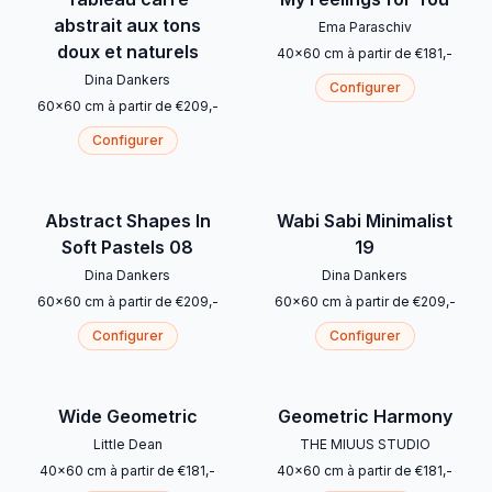
abstrait aux tons
Ema Paraschiv
doux et naturels
40
x
60
cm
à partir de
€
181
,-
Dina Dankers
Configurer
60
x
60
cm
à partir de
€
209
,-
Configurer
Abstract Shapes In
Wabi Sabi Minimalist
Soft Pastels 08
19
Dina Dankers
Dina Dankers
60
x
60
cm
à partir de
€
209
,-
60
x
60
cm
à partir de
€
209
,-
Configurer
Configurer
Wide Geometric
Geometric Harmony
Little Dean
THE MIUUS STUDIO
40
x
60
cm
à partir de
€
181
,-
40
x
60
cm
à partir de
€
181
,-