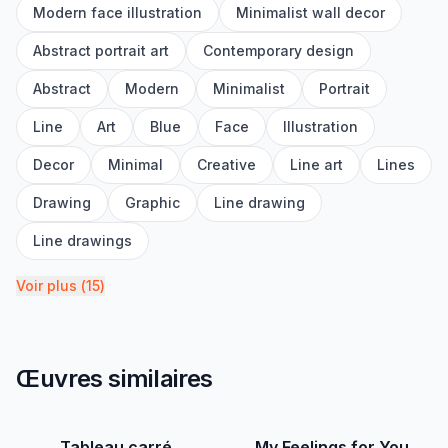
Modern face illustration
Minimalist wall decor
Abstract portrait art
Contemporary design
Abstract
Modern
Minimalist
Portrait
Line
Art
Blue
Face
Illustration
Decor
Minimal
Creative
Line art
Lines
Drawing
Graphic
Line drawing
Line drawings
Voir plus
(
15
)
Œuvres similaires
Tableau carré
My Feelings for You