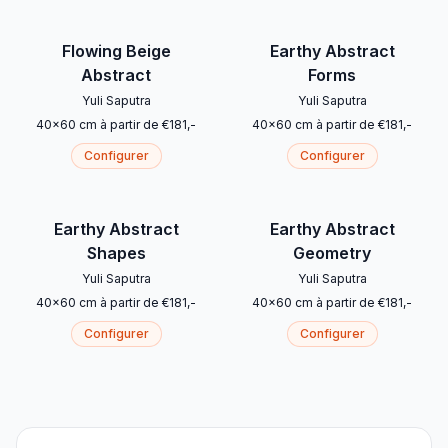
Flowing Beige
Earthy Abstract
Abstract
Forms
Yuli Saputra
Yuli Saputra
40
x
60
cm
à partir de
€
181
,-
40
x
60
cm
à partir de
€
181
,-
Configurer
Configurer
Earthy Abstract
Earthy Abstract
Shapes
Geometry
Yuli Saputra
Yuli Saputra
40
x
60
cm
à partir de
€
181
,-
40
x
60
cm
à partir de
€
181
,-
Configurer
Configurer