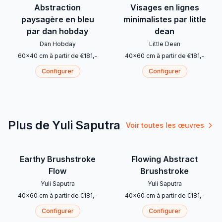
Abstraction
Visages en lignes
paysagère en bleu
minimalistes par little
par dan hobday
dean
Dan Hobday
Little Dean
60
x
40
cm
à partir de
€
181
,-
40
x
60
cm
à partir de
€
181
,-
Configurer
Configurer
Plus de Yuli Saputra
Voir toutes les œuvres
Earthy Brushstroke
Flowing Abstract
Flow
Brushstroke
Yuli Saputra
Yuli Saputra
40
x
60
cm
à partir de
€
181
,-
40
x
60
cm
à partir de
€
181
,-
Configurer
Configurer