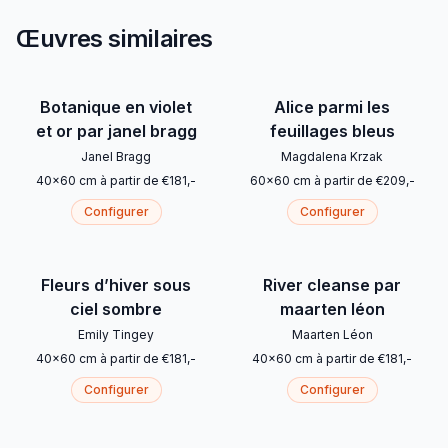
Œuvres similaires
Botanique en violet
Alice parmi les
et or par janel bragg
feuillages bleus
Janel Bragg
Magdalena Krzak
40
x
60
cm
à partir de
€
181
,-
60
x
60
cm
à partir de
€
209
,-
Configurer
Configurer
Fleurs d’hiver sous
River cleanse par
ciel sombre
maarten léon
Emily Tingey
Maarten Léon
40
x
60
cm
à partir de
€
181
,-
40
x
60
cm
à partir de
€
181
,-
Configurer
Configurer