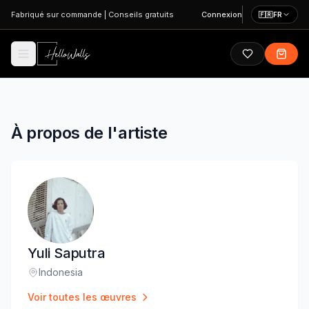
Aller au contenu principal
Fabriqué sur commande
|
Conseils gratuits
Connexion
🇫🇷
FR
À propos de l'artiste
Yuli Saputra
Indonesia
Lieu
:
Voir toutes les œuvres