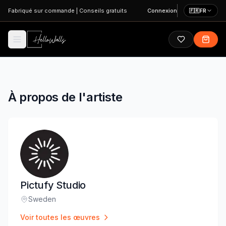
Aller au contenu principal
Fabriqué sur commande
|
Conseils gratuits
Connexion
🇫🇷
FR
À propos de l'artiste
Pictufy Studio
Sweden
Lieu
:
Voir toutes les œuvres