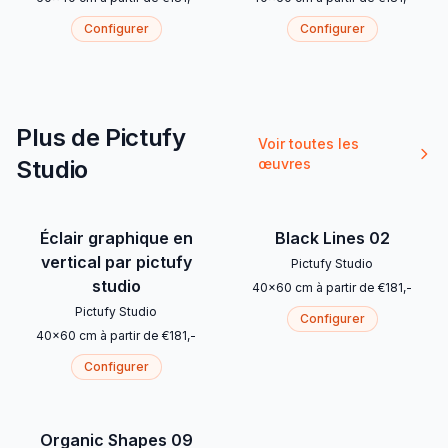
Configurer
Configurer
Plus de Pictufy
Voir toutes les
Studio
œuvres
Éclair graphique en
Black Lines 02
vertical par pictufy
Pictufy Studio
studio
40
x
60
cm
à partir de
€
181
,-
Pictufy Studio
Configurer
40
x
60
cm
à partir de
€
181
,-
Configurer
Organic Shapes 09