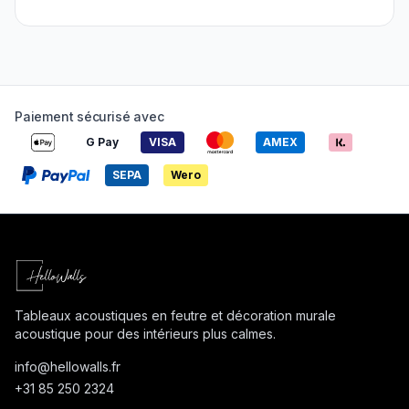
Paiement sécurisé avec
G Pay
VISA
AMEX
SEPA
Wero
Tableaux acoustiques en feutre et décoration murale
acoustique pour des intérieurs plus calmes.
info@
hellowalls.fr
+31 85 250 2324