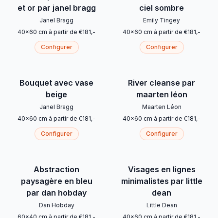
et or par janel bragg
ciel sombre
Janel Bragg
Emily Tingey
40
x
60
cm
à partir de
€
181
,-
40
x
60
cm
à partir de
€
181
,-
Configurer
Configurer
Bouquet avec vase
River cleanse par
beige
maarten léon
Janel Bragg
Maarten Léon
40
x
60
cm
à partir de
€
181
,-
40
x
60
cm
à partir de
€
181
,-
Configurer
Configurer
Abstraction
Visages en lignes
paysagère en bleu
minimalistes par little
par dan hobday
dean
Dan Hobday
Little Dean
60
x
40
cm
à partir de
€
181
,-
40
x
60
cm
à partir de
€
181
,-