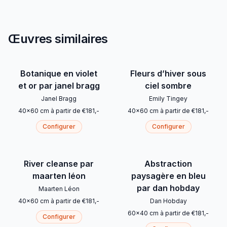
Œuvres similaires
Botanique en violet
Fleurs d’hiver sous
et or par janel bragg
ciel sombre
Janel Bragg
Emily Tingey
40
x
60
cm
à partir de
€
181
,-
40
x
60
cm
à partir de
€
181
,-
Configurer
Configurer
River cleanse par
Abstraction
maarten léon
paysagère en bleu
par dan hobday
Maarten Léon
40
x
60
cm
à partir de
€
181
,-
Dan Hobday
60
x
40
cm
à partir de
€
181
,-
Configurer