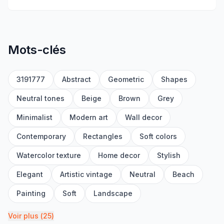
Mots-clés
3191777
Abstract
Geometric
Shapes
Neutral tones
Beige
Brown
Grey
Minimalist
Modern art
Wall decor
Contemporary
Rectangles
Soft colors
Watercolor texture
Home decor
Stylish
Elegant
Artistic vintage
Neutral
Beach
Painting
Soft
Landscape
Voir plus
(
25
)