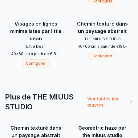
Configurer
Visages en lignes
Chemin texturé dans
minimalistes par little
un paysage abstrait
dean
THE MIUUS STUDIO
Little Dean
40
x
60
cm
à partir de
€
181
,-
40
x
60
cm
à partir de
€
181
,-
Configurer
Configurer
Plus de THE MIUUS
Voir toutes les
STUDIO
œuvres
Chemin texturé dans
Geometric haze par
un paysage abstrait
the miuus studio