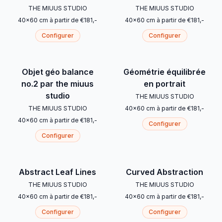
THE MIUUS STUDIO
THE MIUUS STUDIO
40
x
60
cm
à partir de
€
181
,-
40
x
60
cm
à partir de
€
181
,-
Configurer
Configurer
Objet géo balance
Géométrie équilibrée
no.2 par the miuus
en portrait
studio
THE MIUUS STUDIO
THE MIUUS STUDIO
40
x
60
cm
à partir de
€
181
,-
40
x
60
cm
à partir de
€
181
,-
Configurer
Configurer
Abstract Leaf Lines
Curved Abstraction
THE MIUUS STUDIO
THE MIUUS STUDIO
40
x
60
cm
à partir de
€
181
,-
40
x
60
cm
à partir de
€
181
,-
Configurer
Configurer