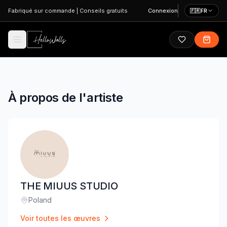
Aller au contenu principal
Fabriqué sur commande
|
Conseils gratuits
Connexion
🇫🇷
FR
À propos de l'artiste
THE MIUUS STUDIO
Poland
Lieu
:
Voir toutes les œuvres