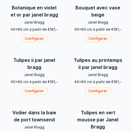
Botanique en violet
Bouquet avec vase
et or par janel bragg
beige
Janel Bragg
Janel Bragg
40
x
60
cm
à partir de
€
181
,-
40
x
60
cm
à partir de
€
181
,-
Configurer
Configurer
Tulipes ii par janel
Tulipes au printemps
bragg
ii par janel bragg
Janel Bragg
Janel Bragg
40
x
60
cm
à partir de
€
181
,-
40
x
60
cm
à partir de
€
181
,-
Configurer
Configurer
Voilier dans la baie
Tulipes en vert
de port townsend
mousse par Janel
Bragg
Janel Bragg