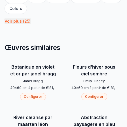
Colors
Voir plus
(
25
)
Œuvres similaires
Botanique en violet
Fleurs d’hiver sous
et or par janel bragg
ciel sombre
Janel Bragg
Emily Tingey
40
x
60
cm
à partir de
€
181
,-
40
x
60
cm
à partir de
€
181
,-
Configurer
Configurer
River cleanse par
Abstraction
maarten léon
paysagère en bleu