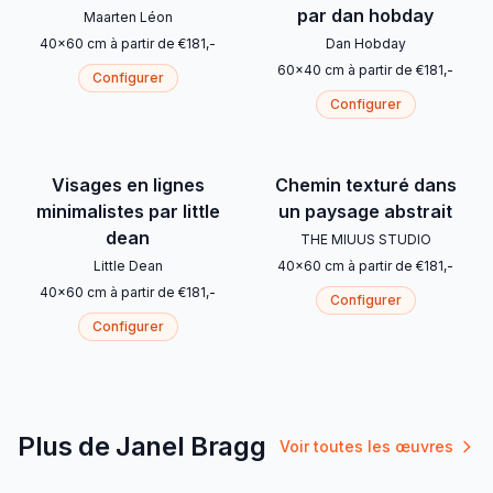
par dan hobday
Maarten Léon
40
x
60
cm
à partir de
€
181
,-
Dan Hobday
60
x
40
cm
à partir de
€
181
,-
Configurer
Configurer
Visages en lignes
Chemin texturé dans
minimalistes par little
un paysage abstrait
dean
THE MIUUS STUDIO
Little Dean
40
x
60
cm
à partir de
€
181
,-
40
x
60
cm
à partir de
€
181
,-
Configurer
Configurer
Plus de Janel Bragg
Voir toutes les œuvres