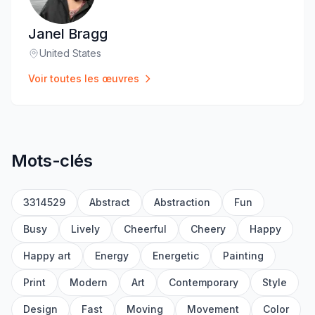
Janel Bragg
United States
Lieu
:
Voir toutes les œuvres
Mots-clés
3314529
Abstract
Abstraction
Fun
Busy
Lively
Cheerful
Cheery
Happy
Happy art
Energy
Energetic
Painting
Print
Modern
Art
Contemporary
Style
Design
Fast
Moving
Movement
Color