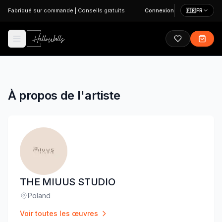
Aller au contenu principal
Fabriqué sur commande
|
Conseils gratuits
Connexion
🇫🇷
FR
À propos de l'artiste
THE MIUUS STUDIO
Poland
Lieu
:
Voir toutes les œuvres