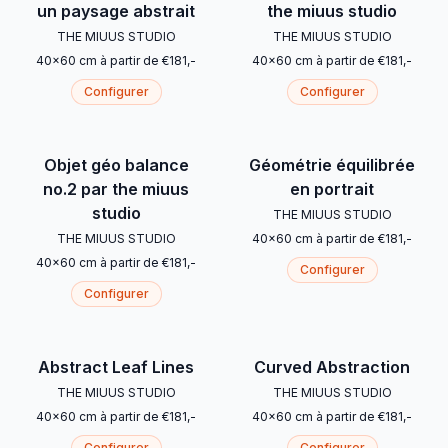
un paysage abstrait
the miuus studio
THE MIUUS STUDIO
THE MIUUS STUDIO
40
x
60
cm
à partir de
€
181
,-
40
x
60
cm
à partir de
€
181
,-
Configurer
Configurer
Objet géo balance
Géométrie équilibrée
no.2 par the miuus
en portrait
studio
THE MIUUS STUDIO
THE MIUUS STUDIO
40
x
60
cm
à partir de
€
181
,-
40
x
60
cm
à partir de
€
181
,-
Configurer
Configurer
Abstract Leaf Lines
Curved Abstraction
THE MIUUS STUDIO
THE MIUUS STUDIO
40
x
60
cm
à partir de
€
181
,-
40
x
60
cm
à partir de
€
181
,-
Configurer
Configurer