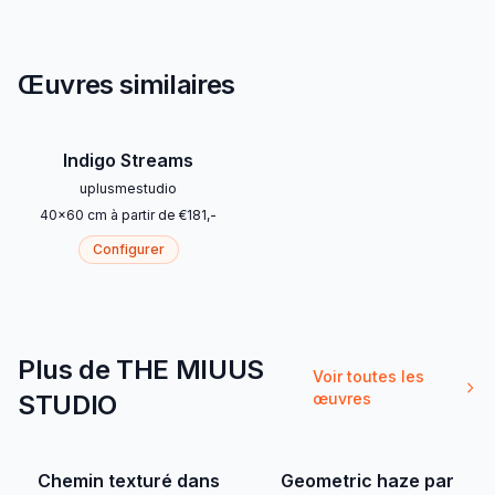
Œuvres similaires
Indigo Streams
uplusmestudio
40
x
60
cm
à partir de
€
181
,-
Configurer
Plus de THE MIUUS
Voir toutes les
STUDIO
œuvres
Chemin texturé dans
Geometric haze par