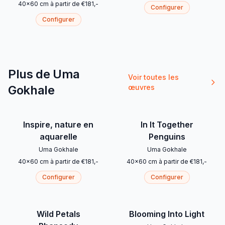
40
x
60
cm
à partir de
€
181
,-
Configurer
Configurer
Plus de Uma
Voir toutes les
Gokhale
œuvres
Inspire, nature en
In It Together
aquarelle
Penguins
Uma Gokhale
Uma Gokhale
40
x
60
cm
à partir de
€
181
,-
40
x
60
cm
à partir de
€
181
,-
Configurer
Configurer
Wild Petals
Blooming Into Light