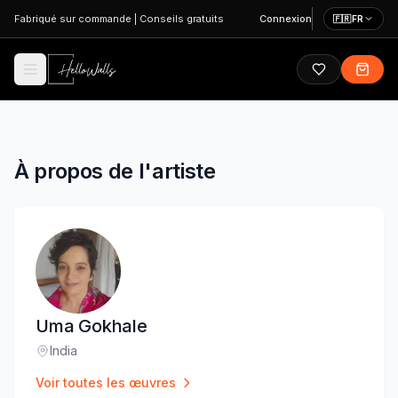
Aller au contenu principal
Fabriqué sur commande
|
Conseils gratuits
Connexion
🇫🇷
FR
À propos de l'artiste
Uma Gokhale
India
Lieu
:
Voir toutes les œuvres