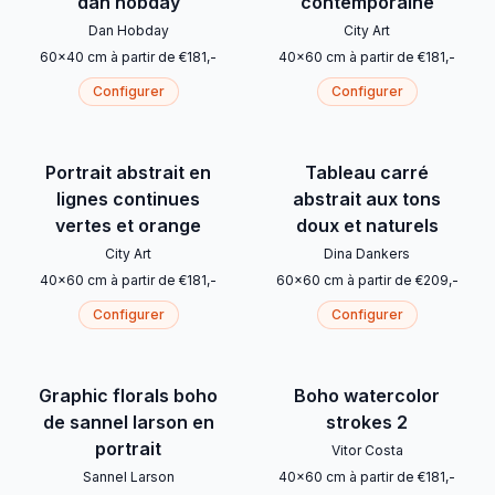
dan hobday
contemporaine
Dan Hobday
City Art
60
x
40
cm
à partir de
€
181
,-
40
x
60
cm
à partir de
€
181
,-
Configurer
Configurer
Portrait abstrait en
Tableau carré
lignes continues
abstrait aux tons
vertes et orange
doux et naturels
City Art
Dina Dankers
40
x
60
cm
à partir de
€
181
,-
60
x
60
cm
à partir de
€
209
,-
Configurer
Configurer
Graphic florals boho
Boho watercolor
de sannel larson en
strokes 2
portrait
Vitor Costa
Sannel Larson
40
x
60
cm
à partir de
€
181
,-