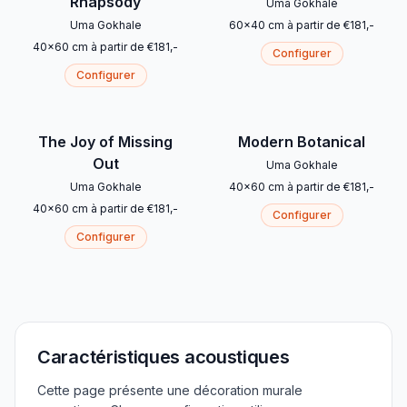
Rhapsody
Uma Gokhale
Uma Gokhale
60
x
40
cm
à partir de
€
181
,-
40
x
60
cm
à partir de
€
181
,-
Configurer
Configurer
The Joy of Missing
Modern Botanical
Out
Uma Gokhale
Uma Gokhale
40
x
60
cm
à partir de
€
181
,-
40
x
60
cm
à partir de
€
181
,-
Configurer
Configurer
Caractéristiques acoustiques
Cette page présente une décoration murale