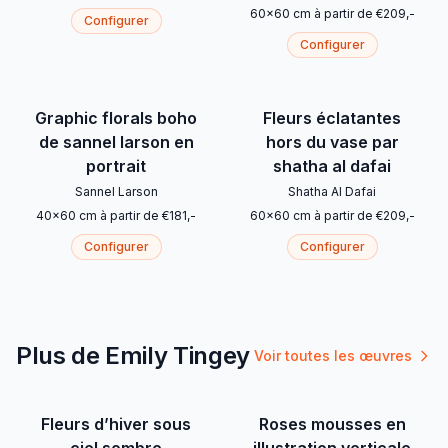
60
x
60
cm
à partir de
€
209
,-
Configurer
Configurer
Graphic florals boho
Fleurs éclatantes
de sannel larson en
hors du vase par
portrait
shatha al dafai
Sannel Larson
Shatha Al Dafai
40
x
60
cm
à partir de
€
181
,-
60
x
60
cm
à partir de
€
209
,-
Configurer
Configurer
Plus de Emily Tingey
Voir toutes les œuvres
Fleurs d’hiver sous
Roses mousses en