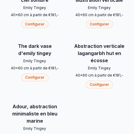
ciel sombre
illustration verticale
Emily Tingey
Emily Tingey
40
x
60
cm
à partir de
€
181
,-
40
x
60
cm
à partir de
€
181
,-
Configurer
Configurer
The dark vase
Abstraction verticale
d'emily tingey
lagangarbh hut en
écosse
Emily Tingey
40
x
60
cm
à partir de
€
181
,-
Emily Tingey
40
x
60
cm
à partir de
€
181
,-
Configurer
Configurer
Adour, abstraction
minimaliste en bleu
marine
Emily Tingey