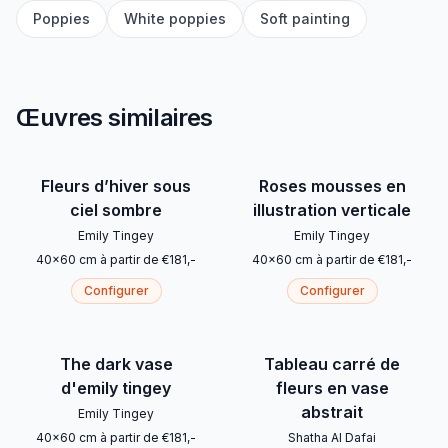
Poppies
White poppies
Soft painting
Œuvres similaires
Fleurs d’hiver sous
Roses mousses en
ciel sombre
illustration verticale
Emily Tingey
Emily Tingey
40
x
60
cm
à partir de
€
181
,-
40
x
60
cm
à partir de
€
181
,-
Configurer
Configurer
The dark vase
Tableau carré de
d'emily tingey
fleurs en vase
abstrait
Emily Tingey
40
x
60
cm
à partir de
€
181
,-
Shatha Al Dafai