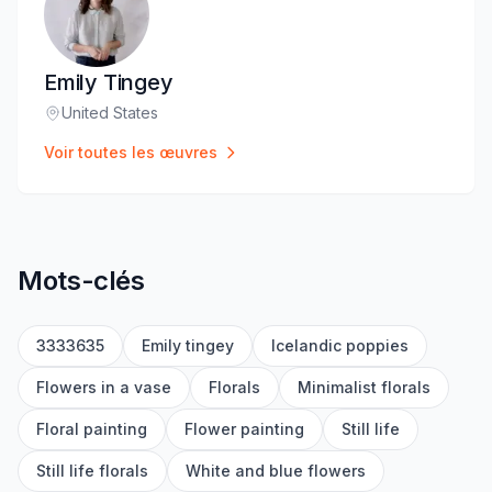
Emily Tingey
United States
Lieu
:
Voir toutes les œuvres
Mots-clés
3333635
Emily tingey
Icelandic poppies
Flowers in a vase
Florals
Minimalist florals
Floral painting
Flower painting
Still life
Still life florals
White and blue flowers