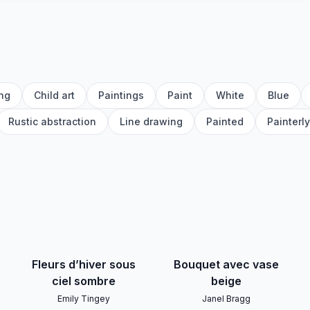
ing
Child art
Paintings
Paint
White
Blue
Rustic abstraction
Line drawing
Painted
Painterly
Fleurs d’hiver sous
Bouquet avec vase
ciel sombre
beige
Emily Tingey
Janel Bragg