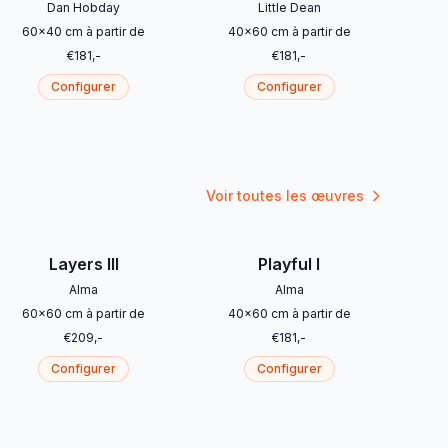
Dan Hobday
Little Dean
60
x
40
cm
à partir de
40
x
60
cm
à partir de
€
181
,-
€
181
,-
Configurer
Configurer
Voir toutes les œuvres
Layers III
Playful I
Alma
Alma
60
x
60
cm
à partir de
40
x
60
cm
à partir de
€
209
,-
€
181
,-
Configurer
Configurer