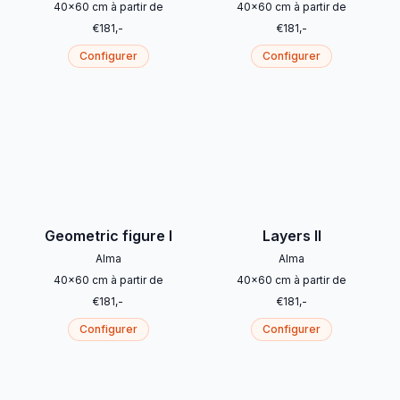
40
x
60
cm
à partir de
40
x
60
cm
à partir de
€
181
,-
€
181
,-
Configurer
Configurer
Geometric figure I
Layers II
Alma
Alma
40
x
60
cm
à partir de
40
x
60
cm
à partir de
€
181
,-
€
181
,-
Configurer
Configurer