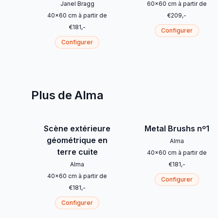
Janel Bragg
60
x
60
cm
à partir de
40
x
60
cm
à partir de
€
209
,-
€
181
,-
Configurer
Configurer
Plus de Alma
Scène extérieure
Metal Brushs nº1
géométrique en
Alma
terre cuite
40
x
60
cm
à partir de
Alma
€
181
,-
40
x
60
cm
à partir de
Configurer
€
181
,-
Configurer