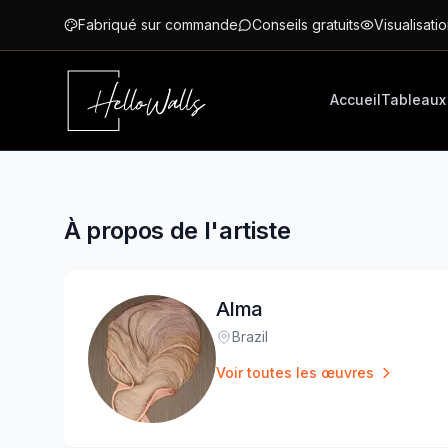
Aller au contenu principal
Fabriqué sur commande
Conseils gratuits
Visualisatio
Accueil
Tableaux
À propos de l'artiste
Alma
Brazil
Lieu
:
Voir toutes les œuvres