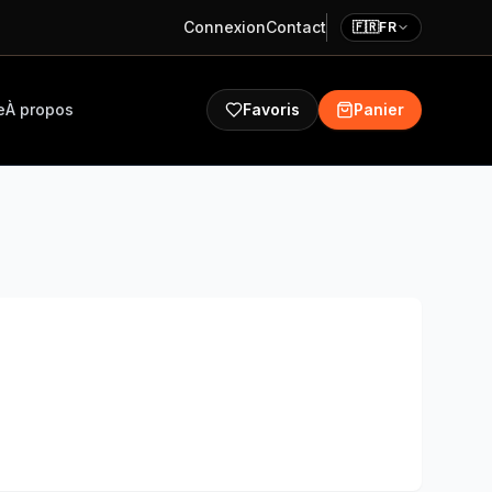
Connexion
Contact
🇫🇷
FR
e
À propos
Favoris
Panier