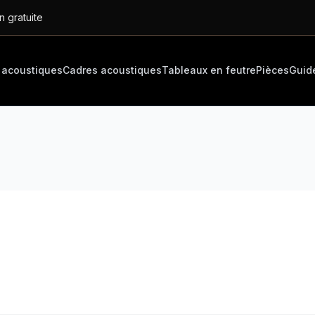
n gratuite
 acoustiques
Cadres acoustiques
Tableaux en feutre
Pièces
Guid