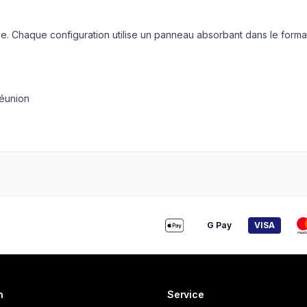
. Chaque configuration utilise un panneau absorbant dans le forma
réunion
G Pay
VISA
n
Service