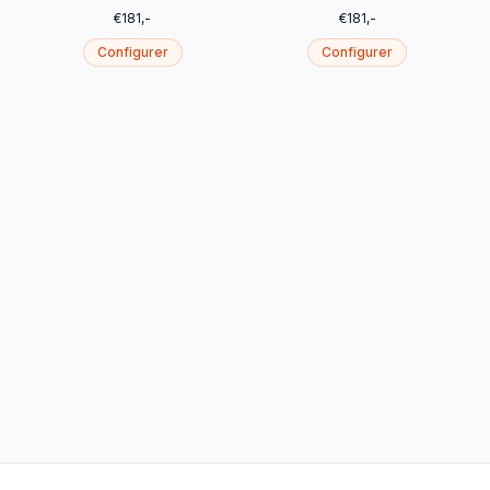
€
181
,-
€
181
,-
Configurer
Configurer