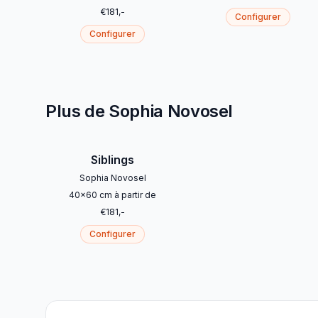
€
181
,-
Configurer
Configurer
Plus de Sophia Novosel
Siblings
Sophia Novosel
40
x
60
cm
à partir de
€
181
,-
Configurer