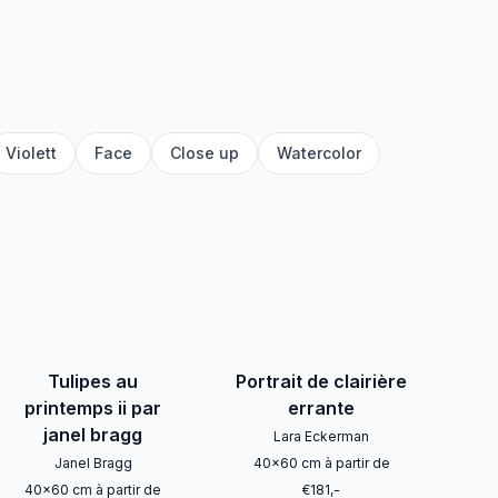
Violett
Face
Close up
Watercolor
Tulipes au
Portrait de clairière
printemps ii par
errante
janel bragg
Lara Eckerman
Janel Bragg
40
x
60
cm
à partir de
40
x
60
cm
à partir de
€
181
,-