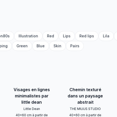
on80s
Illustration
Red
Lips
Red lips
Lila
ping
Green
Blue
Skin
Pairs
Visages en lignes
Chemin texturé
minimalistes par
dans un paysage
little dean
abstrait
Little Dean
THE MIUUS STUDIO
40
x
60
cm
à partir de
40
x
60
cm
à partir de