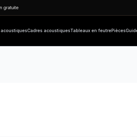
n gratuite
 acoustiques
Cadres acoustiques
Tableaux en feutre
Pièces
Guid