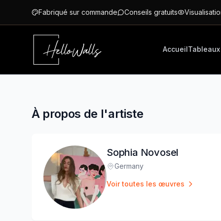
Aller au contenu principal
Fabriqué sur commande
Conseils gratuits
Visualisatio
Accueil
Tableaux
À propos de l'artiste
Sophia Novosel
Germany
Lieu
:
Voir toutes les œuvres