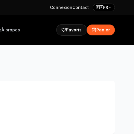
Connexion
Contact
🇫🇷
FR
e
À propos
Favoris
Panier