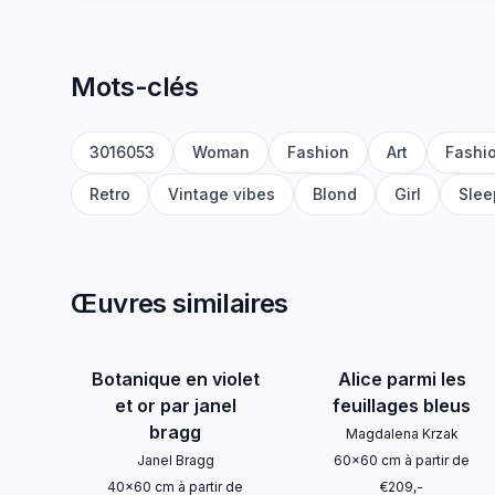
Mots-clés
3016053
Woman
Fashion
Art
Fashi
Retro
Vintage vibes
Blond
Girl
Slee
Œuvres similaires
Botanique en violet
Alice parmi les
et or par janel
feuillages bleus
bragg
Magdalena Krzak
Janel Bragg
60
x
60
cm
à partir de
40
x
60
cm
à partir de
€
209
,-