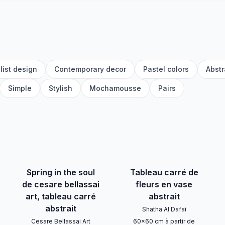
list design
Contemporary decor
Pastel colors
Abstr
Simple
Stylish
Mochamousse
Pairs
Spring in the soul
Tableau carré de
de cesare bellassai
fleurs en vase
art, tableau carré
abstrait
abstrait
Shatha Al Dafai
Cesare Bellassai Art
60
x
60
cm
à partir de