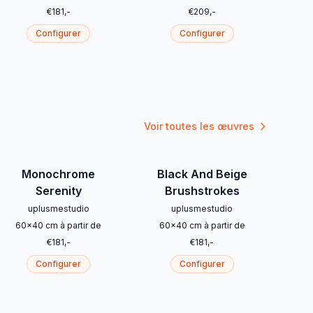
€
181
,-
€
209
,-
Configurer
Configurer
Voir toutes les œuvres
Monochrome
Black And Beige
Serenity
Brushstrokes
uplusmestudio
uplusmestudio
60
x
40
cm
à partir de
60
x
40
cm
à partir de
€
181
,-
€
181
,-
Configurer
Configurer