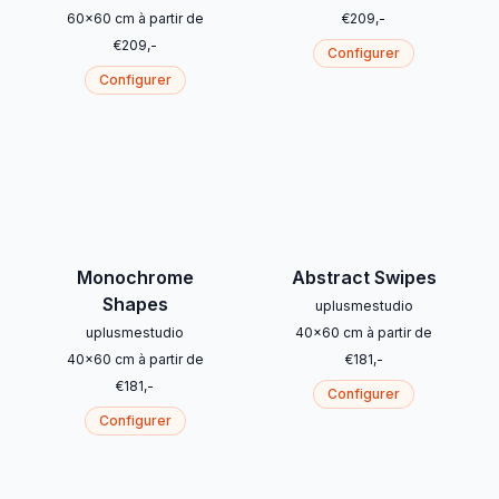
60
x
60
cm
à partir de
€
209
,-
€
209
,-
Configurer
Configurer
Monochrome
Abstract Swipes
Shapes
uplusmestudio
uplusmestudio
40
x
60
cm
à partir de
40
x
60
cm
à partir de
€
181
,-
€
181
,-
Configurer
Configurer