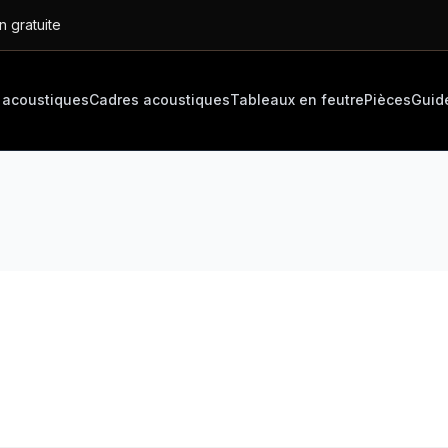
n gratuite
 acoustiques
Cadres acoustiques
Tableaux en feutre
Pièces
Guid