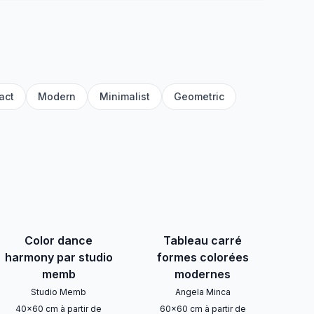
act
Modern
Minimalist
Geometric
Color dance
Tableau carré
harmony par studio
formes colorées
memb
modernes
Studio Memb
Angela Minca
40
x
60
cm
à partir de
60
x
60
cm
à partir de