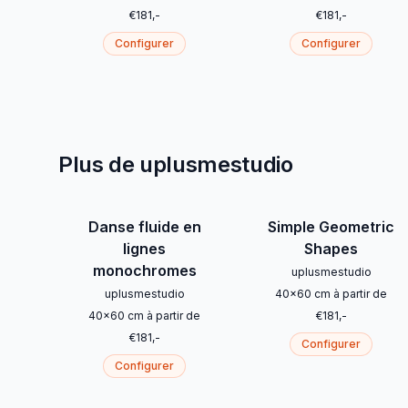
€
181
,-
€
181
,-
Configurer
Configurer
Plus de uplusmestudio
Danse fluide en
Simple Geometric
lignes
Shapes
monochromes
uplusmestudio
uplusmestudio
40
x
60
cm
à partir de
40
x
60
cm
à partir de
€
181
,-
€
181
,-
Configurer
Configurer