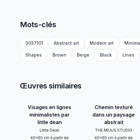
Mots-clés
3037101
Abstract art
Modern art
Minima
Shapes
Brown
Beige
Black
Lines
Œuvres similaires
Visages en lignes
Chemin texturé
minimalistes par
dans un paysage
little dean
abstrait
Little Dean
THE MIUUS STUDIO
40
x
60
cm
à partir de
40
x
60
cm
à partir de