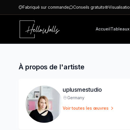
Aller au contenu principal
Fabriqué sur commande
Conseils gratuits
Visualisatio
Accueil
Tableaux
À propos de l'artiste
uplusmestudio
Germany
Lieu
:
Voir toutes les œuvres