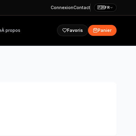
Connexion
Contact
🇫🇷
FR
e
À propos
Favoris
Panier