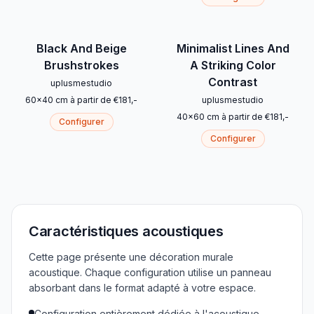
Black And Beige
Minimalist Lines And
Brushstrokes
A Striking Color
Contrast
uplusmestudio
60
x
40
cm
à partir de
€
181
,-
uplusmestudio
40
x
60
cm
à partir de
€
181
,-
Configurer
Configurer
Caractéristiques acoustiques
Cette page présente une décoration murale
acoustique. Chaque configuration utilise un panneau
absorbant dans le format adapté à votre espace.
Configuration entièrement dédiée à l'acoustique