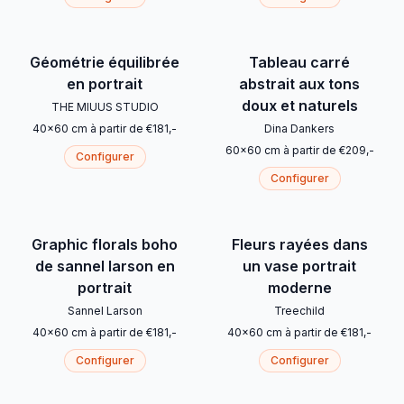
Géométrie équilibrée
Tableau carré
en portrait
abstrait aux tons
doux et naturels
THE MIUUS STUDIO
40
x
60
cm
à partir de
€
181
,-
Dina Dankers
60
x
60
cm
à partir de
€
209
,-
Configurer
Configurer
Graphic florals boho
Fleurs rayées dans
de sannel larson en
un vase portrait
portrait
moderne
Sannel Larson
Treechild
40
x
60
cm
à partir de
€
181
,-
40
x
60
cm
à partir de
€
181
,-
Configurer
Configurer