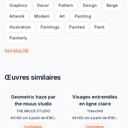
Graphics
Decor
Pattern
Design
Beige
Artwork
Modern
Art
Painting
Illustration
Paintings
Painted
Paint
Painterly
Voir plus
(
6
)
Œuvres similaires
Geometric haze par
Visages entremêlés
the miuus studio
en ligne claire
THE MIUUS STUDIO
Treechild
40
x
60
cm
à partir de
€
181
,-
40
x
60
cm
à partir de
€
181
,-
Configurer
Configurer