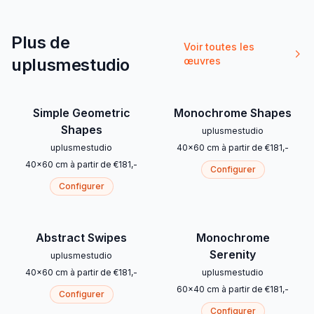
Plus de
Voir toutes les
uplusmestudio
œuvres
Simple Geometric
Monochrome Shapes
Shapes
uplusmestudio
uplusmestudio
40
x
60
cm
à partir de
€
181
,-
40
x
60
cm
à partir de
€
181
,-
Configurer
Configurer
Abstract Swipes
Monochrome
Serenity
uplusmestudio
40
x
60
cm
à partir de
€
181
,-
uplusmestudio
60
x
40
cm
à partir de
€
181
,-
Configurer
Configurer