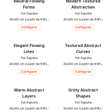
Neutral Flowing
Modern Textured
Forms
Abstraction
Yuli Saputra
Yuli Saputra
40
x
60
cm
à partir de
€
181
,-
40
x
60
cm
à partir de
€
181
,-
Configurer
Configurer
Elegant Flowing
Textured Abstract
Lines
Curves
Yuli Saputra
Yuli Saputra
40
x
60
cm
à partir de
€
181
,-
40
x
60
cm
à partir de
€
181
,-
Configurer
Configurer
Warm Abstract
Gritty Abstract
Layers
Shapes
Yuli Saputra
Yuli Saputra
40
x
60
cm
à partir de
€
181
,-
40
x
60
cm
à partir de
€
181
,-