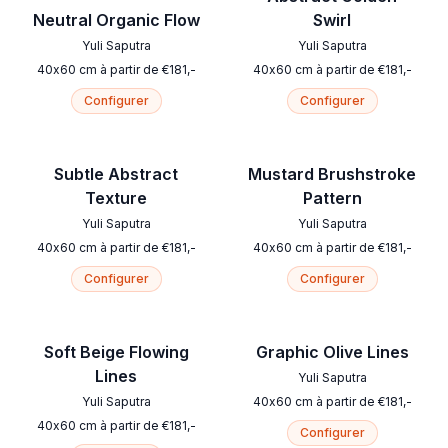
Neutral Organic Flow
Swirl
Yuli Saputra
Yuli Saputra
40
x
60
cm
à partir de
€
181
,-
40
x
60
cm
à partir de
€
181
,-
Configurer
Configurer
Subtle Abstract
Mustard Brushstroke
Texture
Pattern
Yuli Saputra
Yuli Saputra
40
x
60
cm
à partir de
€
181
,-
40
x
60
cm
à partir de
€
181
,-
Configurer
Configurer
Soft Beige Flowing
Graphic Olive Lines
Lines
Yuli Saputra
Yuli Saputra
40
x
60
cm
à partir de
€
181
,-
40
x
60
cm
à partir de
€
181
,-
Configurer