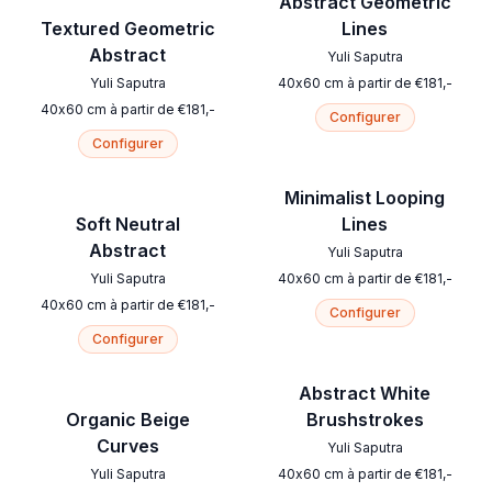
Abstract Geometric
Textured Geometric
Lines
Abstract
Yuli Saputra
Yuli Saputra
40
x
60
cm
à partir de
€
181
,-
40
x
60
cm
à partir de
€
181
,-
Configurer
Configurer
Minimalist Looping
Soft Neutral
Lines
Abstract
Yuli Saputra
Yuli Saputra
40
x
60
cm
à partir de
€
181
,-
40
x
60
cm
à partir de
€
181
,-
Configurer
Configurer
Abstract White
Organic Beige
Brushstrokes
Curves
Yuli Saputra
Yuli Saputra
40
x
60
cm
à partir de
€
181
,-