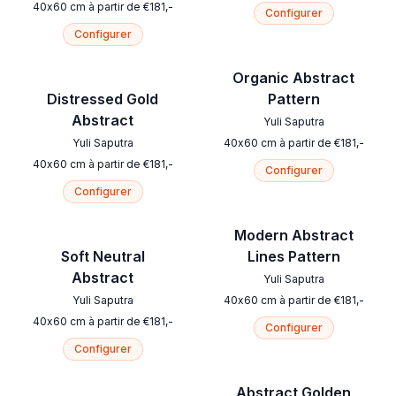
40
x
60
cm
à partir de
€
181
,-
Configurer
Configurer
Organic Abstract
Distressed Gold
Pattern
Abstract
Yuli Saputra
Yuli Saputra
40
x
60
cm
à partir de
€
181
,-
40
x
60
cm
à partir de
€
181
,-
Configurer
Configurer
Modern Abstract
Soft Neutral
Lines Pattern
Abstract
Yuli Saputra
Yuli Saputra
40
x
60
cm
à partir de
€
181
,-
40
x
60
cm
à partir de
€
181
,-
Configurer
Configurer
Abstract Golden