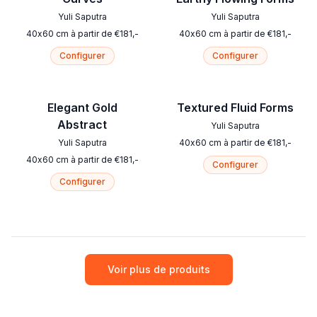
Yuli Saputra
Yuli Saputra
40
x
60
cm
à partir de
€
181
,-
40
x
60
cm
à partir de
€
181
,-
Configurer
Configurer
Elegant Gold
Textured Fluid Forms
Abstract
Yuli Saputra
Yuli Saputra
40
x
60
cm
à partir de
€
181
,-
40
x
60
cm
à partir de
€
181
,-
Configurer
Configurer
Voir plus de produits