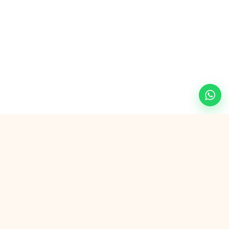
Paiement sécurisé avec
G Pay
VISA
AMEX
SEPA
Wero