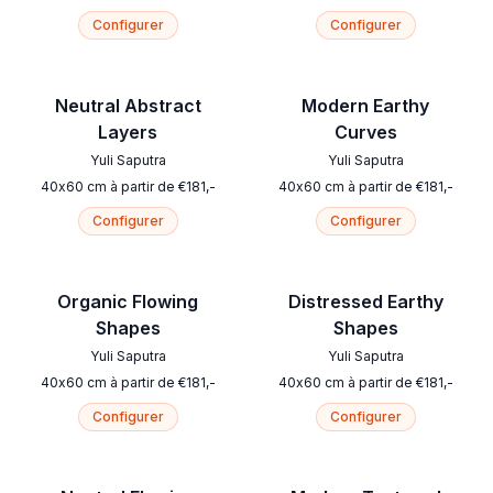
Configurer
Configurer
Neutral Abstract
Modern Earthy
Layers
Curves
Yuli Saputra
Yuli Saputra
40
x
60
cm
à partir de
€
181
,-
40
x
60
cm
à partir de
€
181
,-
Configurer
Configurer
Organic Flowing
Distressed Earthy
Shapes
Shapes
Yuli Saputra
Yuli Saputra
40
x
60
cm
à partir de
€
181
,-
40
x
60
cm
à partir de
€
181
,-
Configurer
Configurer