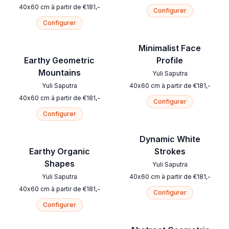
40
x
60
cm
à partir de
€
181
,-
Configurer
Configurer
Minimalist Face
Earthy Geometric
Profile
Mountains
Yuli Saputra
Yuli Saputra
40
x
60
cm
à partir de
€
181
,-
40
x
60
cm
à partir de
€
181
,-
Configurer
Configurer
Dynamic White
Earthy Organic
Strokes
Shapes
Yuli Saputra
Yuli Saputra
40
x
60
cm
à partir de
€
181
,-
40
x
60
cm
à partir de
€
181
,-
Configurer
Configurer