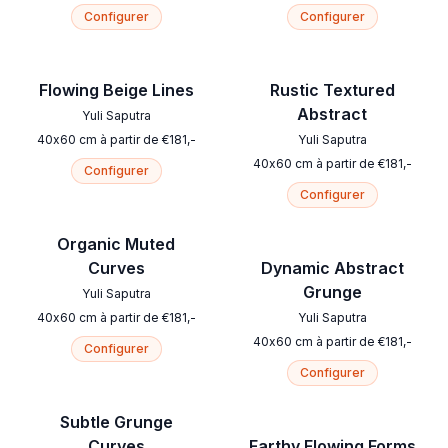
Configurer
Configurer
Flowing Beige Lines
Rustic Textured
Abstract
Yuli Saputra
40
x
60
cm
à partir de
€
181
,-
Yuli Saputra
40
x
60
cm
à partir de
€
181
,-
Configurer
Configurer
Organic Muted
Curves
Dynamic Abstract
Grunge
Yuli Saputra
40
x
60
cm
à partir de
€
181
,-
Yuli Saputra
40
x
60
cm
à partir de
€
181
,-
Configurer
Configurer
Subtle Grunge
Curves
Earthy Flowing Forms