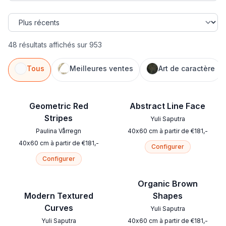
48 résultats affichés sur 953
Tous
Meilleures ventes
Art de caractère
Geometric Red
Abstract Line Face
Stripes
Yuli Saputra
Paulina Vårregn
40
x
60
cm
à partir de
€
181
,-
40
x
60
cm
à partir de
€
181
,-
Configurer
Configurer
Organic Brown
Modern Textured
Shapes
Curves
Yuli Saputra
Yuli Saputra
40
x
60
cm
à partir de
€
181
,-