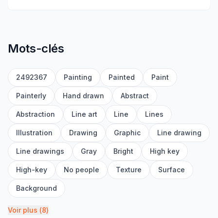
Mots-clés
2492367
Painting
Painted
Paint
Painterly
Hand drawn
Abstract
Abstraction
Line art
Line
Lines
Illustration
Drawing
Graphic
Line drawing
Line drawings
Gray
Bright
High key
High-key
No people
Texture
Surface
Background
Voir plus
(
8
)