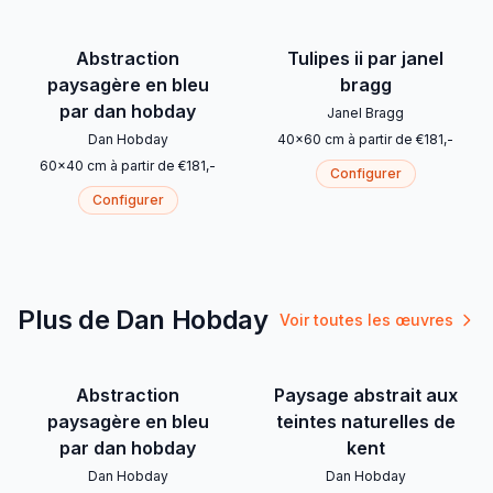
Abstraction
Tulipes ii par janel
paysagère en bleu
bragg
par dan hobday
Janel Bragg
Dan Hobday
40
x
60
cm
à partir de
€
181
,-
60
x
40
cm
à partir de
€
181
,-
Configurer
Configurer
Plus de Dan Hobday
Voir toutes les œuvres
Abstraction
Paysage abstrait aux
paysagère en bleu
teintes naturelles de
par dan hobday
kent
Dan Hobday
Dan Hobday