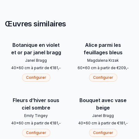
Œuvres similaires
Botanique en violet
Alice parmi les
et or par janel bragg
feuillages bleus
Janel Bragg
Magdalena Krzak
40
x
60
cm
à partir de
€
181
,-
60
x
60
cm
à partir de
€
209
,-
Configurer
Configurer
Fleurs d’hiver sous
Bouquet avec vase
ciel sombre
beige
Emily Tingey
Janel Bragg
40
x
60
cm
à partir de
€
181
,-
40
x
60
cm
à partir de
€
181
,-
Configurer
Configurer