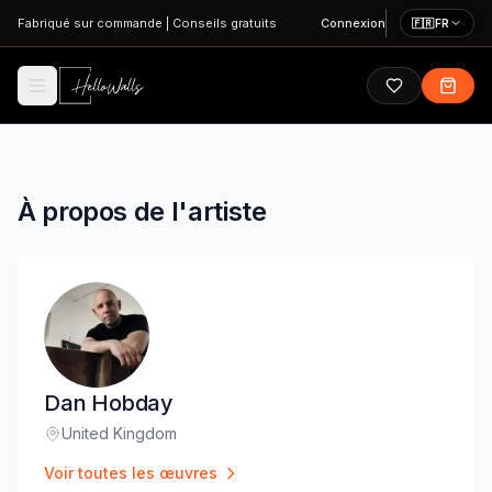
Aller au contenu principal
Fabriqué sur commande
|
Conseils gratuits
Connexion
🇫🇷
FR
À propos de l'artiste
Dan Hobday
United Kingdom
Lieu
:
Voir toutes les œuvres