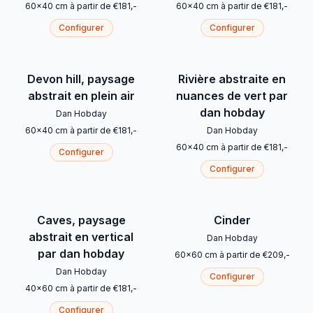
60
x
40
cm
à partir de
€
181
,-
60
x
40
cm
à partir de
€
181
,-
Configurer
Configurer
Devon hill, paysage
Rivière abstraite en
abstrait en plein air
nuances de vert par
dan hobday
Dan Hobday
60
x
40
cm
à partir de
€
181
,-
Dan Hobday
60
x
40
cm
à partir de
€
181
,-
Configurer
Configurer
Caves, paysage
Cinder
abstrait en vertical
Dan Hobday
par dan hobday
60
x
60
cm
à partir de
€
209
,-
Dan Hobday
Configurer
40
x
60
cm
à partir de
€
181
,-
Configurer