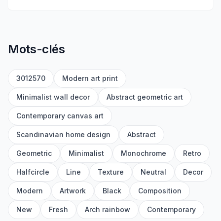
Mots-clés
3012570
Modern art print
Minimalist wall decor
Abstract geometric art
Contemporary canvas art
Scandinavian home design
Abstract
Geometric
Minimalist
Monochrome
Retro
Halfcircle
Line
Texture
Neutral
Decor
Modern
Artwork
Black
Composition
New
Fresh
Arch rainbow
Contemporary