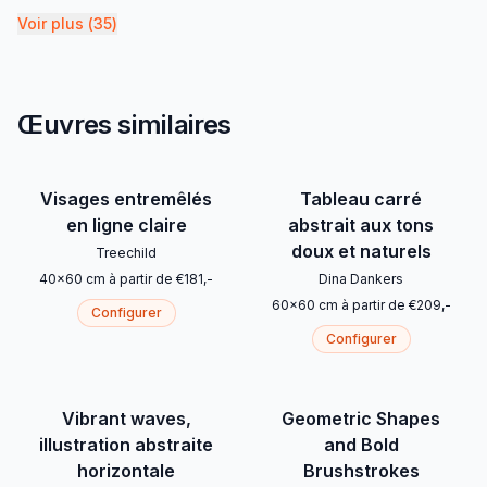
Voir plus
(
35
)
Œuvres similaires
Visages entremêlés
Tableau carré
en ligne claire
abstrait aux tons
doux et naturels
Treechild
40
x
60
cm
à partir de
€
181
,-
Dina Dankers
60
x
60
cm
à partir de
€
209
,-
Configurer
Configurer
Vibrant waves,
Geometric Shapes
illustration abstraite
and Bold
horizontale
Brushstrokes