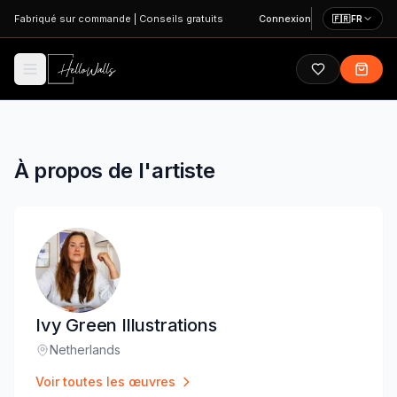
Aller au contenu principal
Fabriqué sur commande
|
Conseils gratuits
Connexion
🇫🇷
FR
À propos de l'artiste
Ivy Green Illustrations
Netherlands
Lieu
:
Voir toutes les œuvres