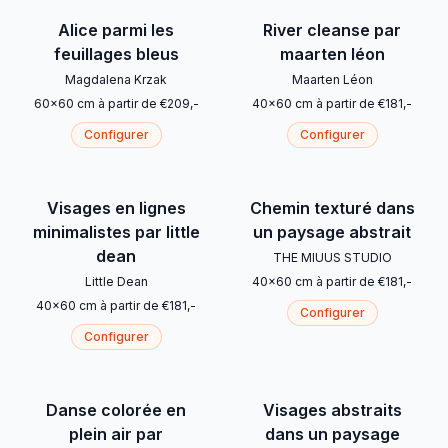
Alice parmi les
River cleanse par
feuillages bleus
maarten léon
Magdalena Krzak
Maarten Léon
60
x
60
cm
à partir de
€
209
,-
40
x
60
cm
à partir de
€
181
,-
Configurer
Configurer
Visages en lignes
Chemin texturé dans
minimalistes par little
un paysage abstrait
dean
THE MIUUS STUDIO
Little Dean
40
x
60
cm
à partir de
€
181
,-
40
x
60
cm
à partir de
€
181
,-
Configurer
Configurer
Danse colorée en
Visages abstraits
plein air par
dans un paysage