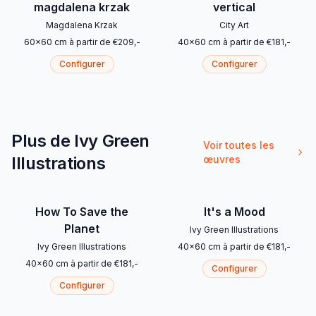
magdalena krzak
vertical
Magdalena Krzak
City Art
60
x
60
cm
à partir de
€
209
,-
40
x
60
cm
à partir de
€
181
,-
Configurer
Configurer
Plus de Ivy Green
Voir toutes les
Illustrations
œuvres
How To Save the
It's a Mood
Planet
Ivy Green Illustrations
Ivy Green Illustrations
40
x
60
cm
à partir de
€
181
,-
40
x
60
cm
à partir de
€
181
,-
Configurer
Configurer