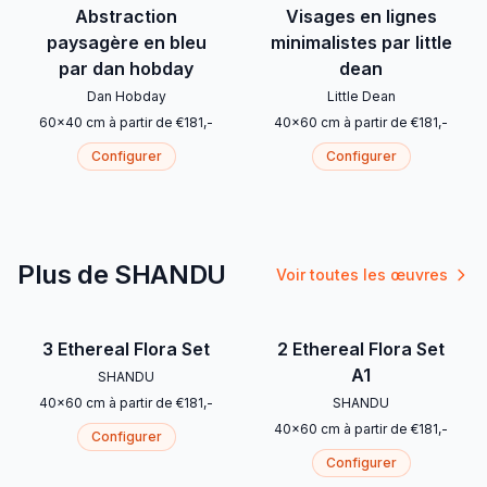
Abstraction
Visages en lignes
paysagère en bleu
minimalistes par little
par dan hobday
dean
Dan Hobday
Little Dean
60
x
40
cm
à partir de
€
181
,-
40
x
60
cm
à partir de
€
181
,-
Configurer
Configurer
Plus de SHANDU
Voir toutes les œuvres
3 Ethereal Flora Set
2 Ethereal Flora Set
A1
SHANDU
40
x
60
cm
à partir de
€
181
,-
SHANDU
40
x
60
cm
à partir de
€
181
,-
Configurer
Configurer