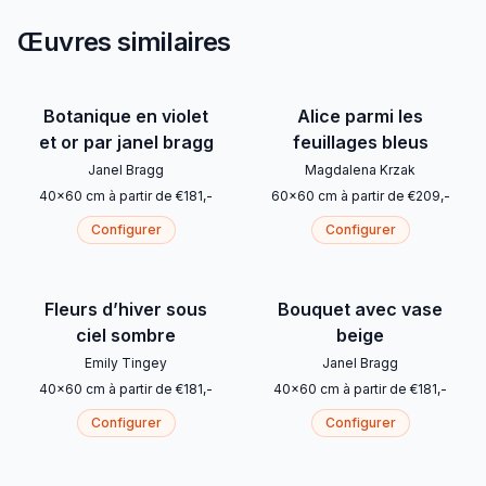
Œuvres similaires
Botanique en violet
Alice parmi les
et or par janel bragg
feuillages bleus
Janel Bragg
Magdalena Krzak
40
x
60
cm
à partir de
€
181
,-
60
x
60
cm
à partir de
€
209
,-
Configurer
Configurer
Fleurs d’hiver sous
Bouquet avec vase
ciel sombre
beige
Emily Tingey
Janel Bragg
40
x
60
cm
à partir de
€
181
,-
40
x
60
cm
à partir de
€
181
,-
Configurer
Configurer