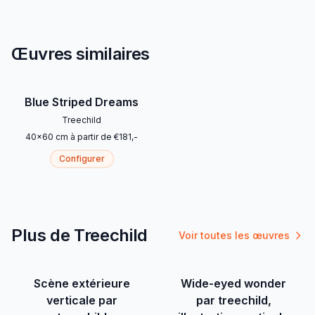
Œuvres similaires
Blue Striped Dreams
Treechild
40
x
60
cm
à partir de
€
181
,-
Configurer
Plus de Treechild
Voir toutes les œuvres
Scène extérieure
Wide-eyed wonder
verticale par
par treechild,