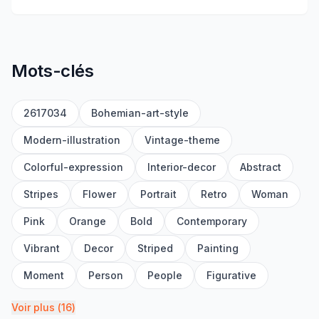
Mots-clés
2617034
Bohemian-art-style
Modern-illustration
Vintage-theme
Colorful-expression
Interior-decor
Abstract
Stripes
Flower
Portrait
Retro
Woman
Pink
Orange
Bold
Contemporary
Vibrant
Decor
Striped
Painting
Moment
Person
People
Figurative
Voir plus
(
16
)