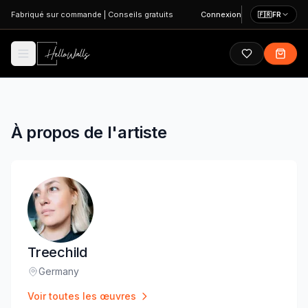
Aller au contenu principal
Fabriqué sur commande
|
Conseils gratuits
Connexion
🇫🇷
FR
À propos de l'artiste
Treechild
Germany
Lieu
:
Voir toutes les œuvres