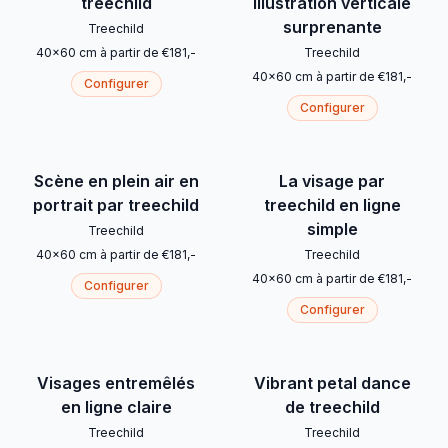
treechild
illustration verticale
surprenante
Treechild
40
x
60
cm
à partir de
€
181
,-
Treechild
40
x
60
cm
à partir de
€
181
,-
Configurer
Configurer
Scène en plein air en
La visage par
portrait par treechild
treechild en ligne
simple
Treechild
40
x
60
cm
à partir de
€
181
,-
Treechild
40
x
60
cm
à partir de
€
181
,-
Configurer
Configurer
Visages entremêlés
Vibrant petal dance
en ligne claire
de treechild
Treechild
Treechild