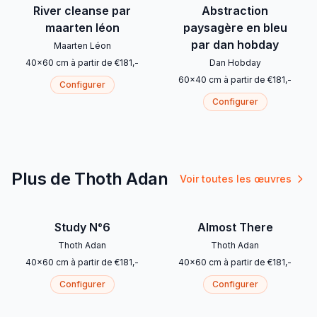
River cleanse par
Abstraction
maarten léon
paysagère en bleu
par dan hobday
Maarten Léon
40
x
60
cm
à partir de
€
181
,-
Dan Hobday
60
x
40
cm
à partir de
€
181
,-
Configurer
Configurer
Plus de Thoth Adan
Voir toutes les œuvres
Study N°6
Almost There
Thoth Adan
Thoth Adan
40
x
60
cm
à partir de
€
181
,-
40
x
60
cm
à partir de
€
181
,-
Configurer
Configurer