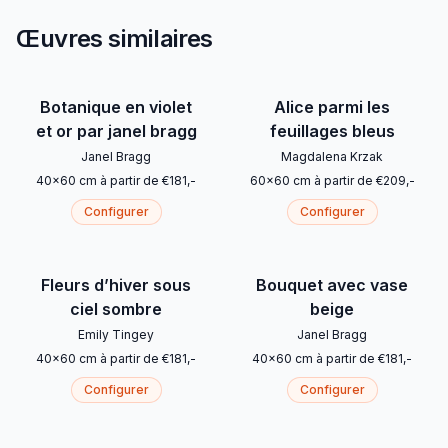
Œuvres similaires
Botanique en violet
Alice parmi les
et or par janel bragg
feuillages bleus
Janel Bragg
Magdalena Krzak
40
x
60
cm
à partir de
€
181
,-
60
x
60
cm
à partir de
€
209
,-
Configurer
Configurer
Fleurs d’hiver sous
Bouquet avec vase
ciel sombre
beige
Emily Tingey
Janel Bragg
40
x
60
cm
à partir de
€
181
,-
40
x
60
cm
à partir de
€
181
,-
Configurer
Configurer