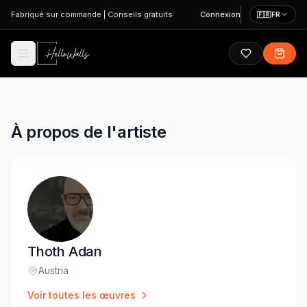
Aller au contenu principal
Fabriqué sur commande
|
Conseils gratuits
Connexion
🇫🇷
FR
À propos de l'artiste
Thoth Adan
Austria
Lieu
:
Voir toutes les œuvres