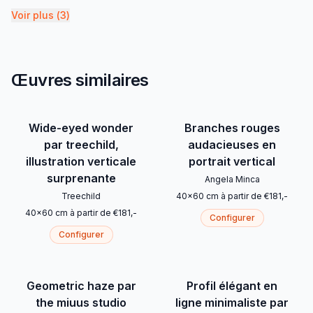
Voir plus
(
3
)
Œuvres similaires
Wide-eyed wonder
Branches rouges
par treechild,
audacieuses en
illustration verticale
portrait vertical
surprenante
Angela Minca
Treechild
40
x
60
cm
à partir de
€
181
,-
40
x
60
cm
à partir de
€
181
,-
Configurer
Configurer
Geometric haze par
Profil élégant en
the miuus studio
ligne minimaliste par