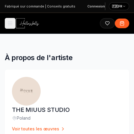
Aller au contenu principal
Fabriqué sur commande
|
Conseils gratuits
Connexion
🇫🇷
FR
À propos de l'artiste
THE MIUUS STUDIO
Poland
Lieu
:
Voir toutes les œuvres