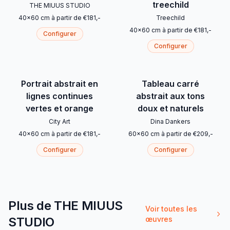
treechild
THE MIUUS STUDIO
40
x
60
cm
à partir de
€
181
,-
Treechild
40
x
60
cm
à partir de
€
181
,-
Configurer
Configurer
Portrait abstrait en
Tableau carré
lignes continues
abstrait aux tons
vertes et orange
doux et naturels
City Art
Dina Dankers
40
x
60
cm
à partir de
€
181
,-
60
x
60
cm
à partir de
€
209
,-
Configurer
Configurer
Plus de THE MIUUS
Voir toutes les
STUDIO
œuvres