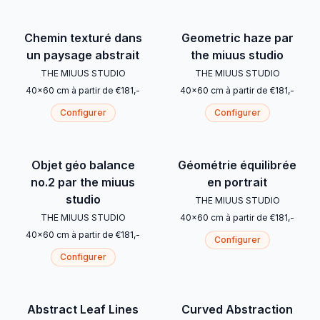
Chemin texturé dans
Geometric haze par
un paysage abstrait
the miuus studio
THE MIUUS STUDIO
THE MIUUS STUDIO
40
x
60
cm
à partir de
€
181
,-
40
x
60
cm
à partir de
€
181
,-
Configurer
Configurer
Objet géo balance
Géométrie équilibrée
no.2 par the miuus
en portrait
studio
THE MIUUS STUDIO
THE MIUUS STUDIO
40
x
60
cm
à partir de
€
181
,-
40
x
60
cm
à partir de
€
181
,-
Configurer
Configurer
Abstract Leaf Lines
Curved Abstraction