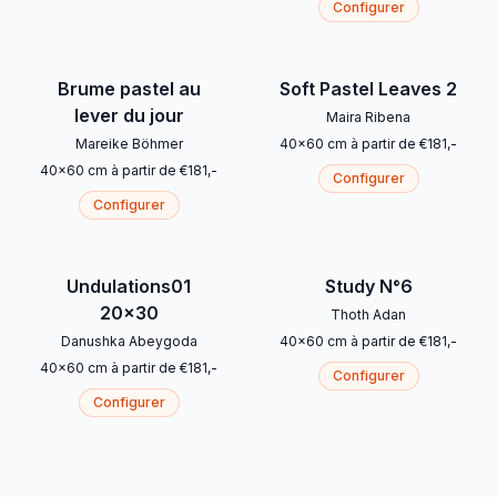
Configurer
Brume pastel au
Soft Pastel Leaves 2
lever du jour
Maira Ribena
Mareike Böhmer
40
x
60
cm
à partir de
€
181
,-
40
x
60
cm
à partir de
€
181
,-
Configurer
Configurer
Undulations01
Study N°6
20x30
Thoth Adan
Danushka Abeygoda
40
x
60
cm
à partir de
€
181
,-
40
x
60
cm
à partir de
€
181
,-
Configurer
Configurer