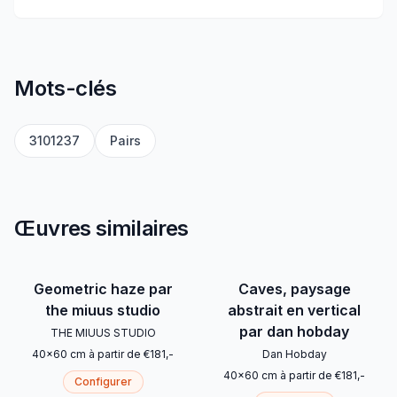
Mots-clés
3101237
Pairs
Œuvres similaires
Geometric haze par
Caves, paysage
the miuus studio
abstrait en vertical
par dan hobday
THE MIUUS STUDIO
40
x
60
cm
à partir de
€
181
,-
Dan Hobday
40
x
60
cm
à partir de
€
181
,-
Configurer