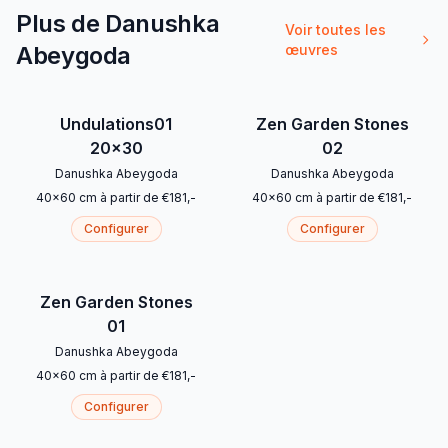
Plus de Danushka
Voir toutes les
Abeygoda
œuvres
Undulations01
Zen Garden Stones
20x30
02
Danushka Abeygoda
Danushka Abeygoda
40
x
60
cm
à partir de
€
181
,-
40
x
60
cm
à partir de
€
181
,-
Configurer
Configurer
Zen Garden Stones
01
Danushka Abeygoda
40
x
60
cm
à partir de
€
181
,-
Configurer