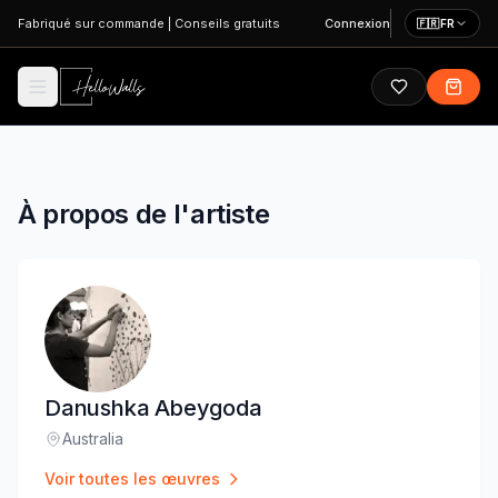
Aller au contenu principal
Fabriqué sur commande
|
Conseils gratuits
Connexion
🇫🇷
FR
À propos de l'artiste
Danushka Abeygoda
Australia
Lieu
:
Voir toutes les œuvres