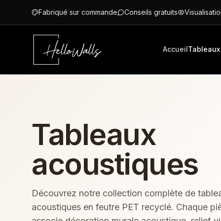
Aller au contenu principal
Fabriqué sur commande
Conseils gratuits
Visualisatio
Accueil
Tableaux
Tableaux
acoustiques
Découvrez notre collection complète de table
acoustiques en feutre PET recyclé. Chaque pi
associe décoration murale acoustique, relief vi