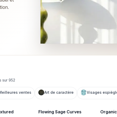
tion.
és sur 952
Meilleures ventes
Art de caractère
Visages espiègl
xtured
Flowing Sage Curves
Organic