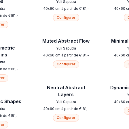
es
Yuli Saputra
Y
utra
40
x
60
cm
à partir de
€
181
,-
40
x
60
c
ir de
€
181
,-
Configurer
rer
Muted Abstract Flow
Minimali
ometric
Yuli Saputra
Y
ins
40
x
60
cm
à partir de
€
181
,-
40
x
60
c
utra
Configurer
ir de
€
181
,-
rer
Neutral Abstract
Dynamic
Layers
Y
ic Shapes
Yuli Saputra
40
x
60
c
utra
40
x
60
cm
à partir de
€
181
,-
ir de
€
181
,-
Configurer
rer