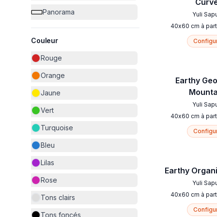
Curv
Panorama
Yuli Sap
40
x
60
cm
à part
Couleur
Configu
Rouge
Orange
Earthy Ge
Mounta
Jaune
Yuli Sap
Vert
40
x
60
cm
à part
Turquoise
Configu
Bleu
Lilas
Earthy Organ
Rose
Yuli Sap
40
x
60
cm
à part
Tons clairs
Configu
Tons foncés