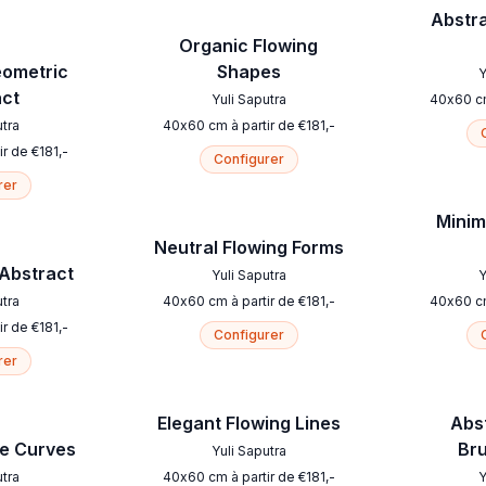
Abstr
Organic Flowing
eometric
Shapes
Y
act
Yuli Saputra
40
x
60
c
utra
40
x
60
cm
à partir de
€
181
,-
ir de
€
181
,-
Configurer
rer
Minim
Neutral Flowing Forms
 Abstract
Yuli Saputra
Y
utra
40
x
60
cm
à partir de
€
181
,-
40
x
60
c
ir de
€
181
,-
Configurer
rer
Elegant Flowing Lines
Abs
ge Curves
Br
Yuli Saputra
utra
40
x
60
cm
à partir de
€
181
,-
Y