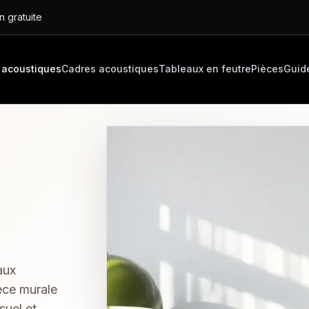
n gratuite
 acoustiques
Cadres acoustiques
Tableaux en feutre
Pièces
Guid
aux
èce murale
suel et