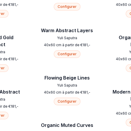
ir de
€
181
,-
40
x
60
c
Configurer
rer
Warm Abstract Layers
d Gold
Orga
Yuli Saputra
act
40
x
60
cm
à partir de
€
181
,-
utra
Y
Configurer
ir de
€
181
,-
40
x
60
c
rer
Flowing Beige Lines
Yuli Saputra
 Abstract
Modern 
40
x
60
cm
à partir de
€
181
,-
utra
Configurer
ir de
€
181
,-
Y
40
x
60
c
rer
Organic Muted Curves