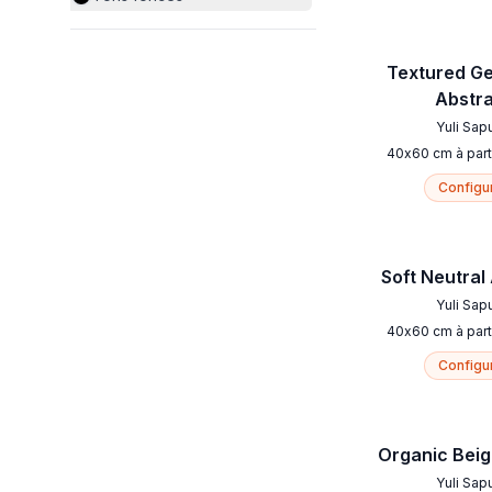
Textured G
Abstr
Yuli Sap
40
x
60
cm
à part
Configu
Soft Neutral
Yuli Sap
40
x
60
cm
à part
Configu
Organic Bei
Yuli Sap