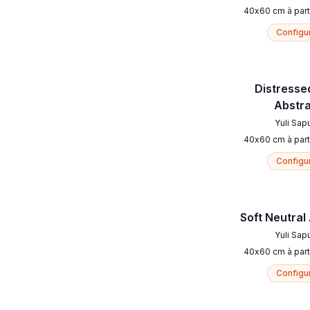
40
x
60
cm
à part
Configu
Distresse
Abstr
Yuli Sap
40
x
60
cm
à part
Configu
Soft Neutral
Yuli Sap
40
x
60
cm
à part
Configu