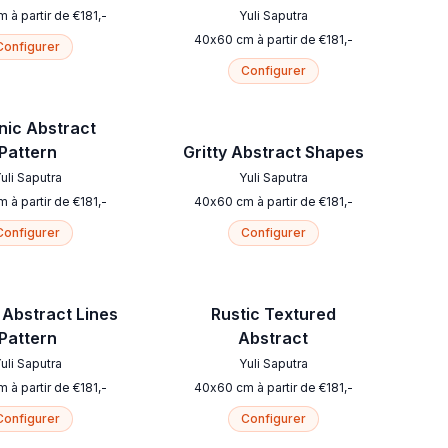
m
à partir de
€
181
,-
Yuli Saputra
40
x
60
cm
à partir de
€
181
,-
Configurer
Configurer
nic Abstract
Pattern
Gritty Abstract Shapes
uli Saputra
Yuli Saputra
m
à partir de
€
181
,-
40
x
60
cm
à partir de
€
181
,-
Configurer
Configurer
Abstract Lines
Rustic Textured
Pattern
Abstract
uli Saputra
Yuli Saputra
m
à partir de
€
181
,-
40
x
60
cm
à partir de
€
181
,-
Configurer
Configurer