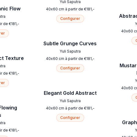
Yuli Saputra
nic Flow
40
x
60
cm
à partir de
€
181
,-
Abstrac
utra
Configurer
ir de
€
181
,-
Y
40
x
60
c
rer
Subtle Grunge Curves
Yuli Saputra
ct Texture
40
x
60
cm
à partir de
€
181
,-
Mustar
utra
Configurer
ir de
€
181
,-
Y
rer
40
x
60
c
Elegant Gold Abstract
Yuli Saputra
Flowing
40
x
60
cm
à partir de
€
181
,-
s
Configurer
Graphi
utra
ir de
€
181
,-
Y