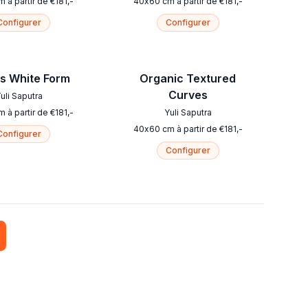
m
à partir de
€
181
,-
40
x
60
cm
à partir de
€
181
,-
Configurer
Configurer
s White Form
Organic Textured
Curves
uli Saputra
m
à partir de
€
181
,-
Yuli Saputra
40
x
60
cm
à partir de
€
181
,-
Configurer
Configurer