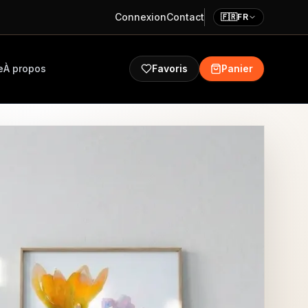
Connexion
Contact
🇫🇷
FR
e
À propos
Favoris
Panier