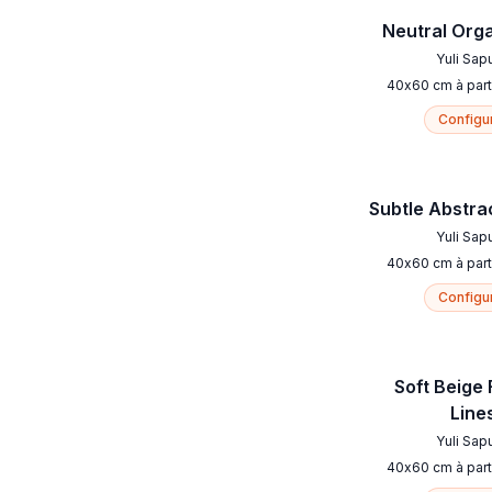
Neutral Orga
Yuli Sap
40
x
60
cm
à part
Configu
Subtle Abstra
Yuli Sap
40
x
60
cm
à part
Configu
Soft Beige 
Line
Yuli Sap
40
x
60
cm
à part