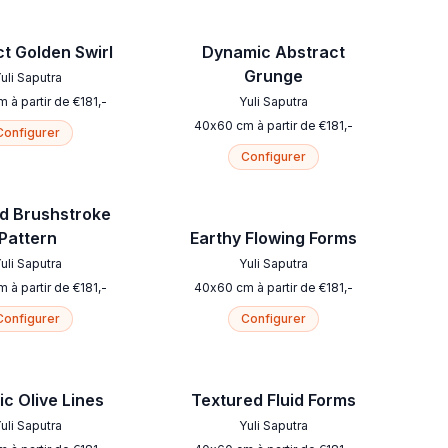
t Golden Swirl
Dynamic Abstract
Grunge
uli Saputra
m
à partir de
€
181
,-
Yuli Saputra
40
x
60
cm
à partir de
€
181
,-
Configurer
Configurer
d Brushstroke
Pattern
Earthy Flowing Forms
uli Saputra
Yuli Saputra
m
à partir de
€
181
,-
40
x
60
cm
à partir de
€
181
,-
Configurer
Configurer
c Olive Lines
Textured Fluid Forms
uli Saputra
Yuli Saputra