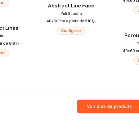
40
x
60
c
rer
Abstract Line Face
Yuli Saputra
40
x
60
cm
à partir de
€
181
,-
ct Lines
Configurer
Porou
utra
ir de
€
181
,-
Y
40
x
60
c
rer
Voir plus de produits