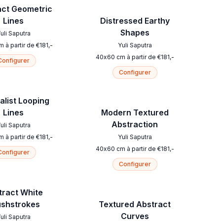
act Geometric
Lines
Distressed Earthy
Shapes
uli Saputra
m
à partir de
€
181
,-
Yuli Saputra
40
x
60
cm
à partir de
€
181
,-
Configurer
Configurer
alist Looping
Lines
Modern Textured
Abstraction
uli Saputra
m
à partir de
€
181
,-
Yuli Saputra
40
x
60
cm
à partir de
€
181
,-
Configurer
Configurer
tract White
ushstrokes
Textured Abstract
Curves
uli Saputra