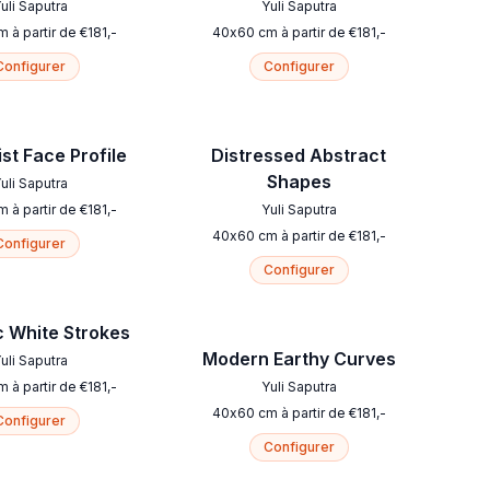
uli Saputra
Yuli Saputra
m
à partir de
€
181
,-
40
x
60
cm
à partir de
€
181
,-
Configurer
Configurer
st Face Profile
Distressed Abstract
Shapes
uli Saputra
m
à partir de
€
181
,-
Yuli Saputra
40
x
60
cm
à partir de
€
181
,-
Configurer
Configurer
 White Strokes
Modern Earthy Curves
uli Saputra
m
à partir de
€
181
,-
Yuli Saputra
40
x
60
cm
à partir de
€
181
,-
Configurer
Configurer