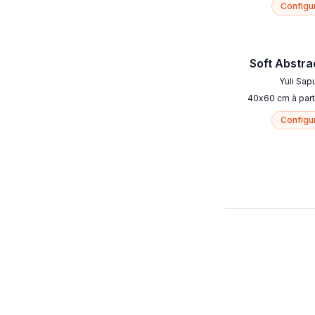
Configu
Soft Abstra
Yuli Sap
40
x
60
cm
à part
Configu