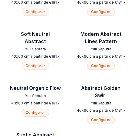
40
x
60
cm
à partir de
€
181
,-
40
x
60
cm
à partir de
€
181
,-
Configurer
Configurer
Soft Neutral
Modern Abstract
Abstract
Lines Pattern
Yuli Saputra
Yuli Saputra
40
x
60
cm
à partir de
€
181
,-
40
x
60
cm
à partir de
€
181
,-
Configurer
Configurer
Neutral Organic Flow
Abstract Golden
Swirl
Yuli Saputra
40
x
60
cm
à partir de
€
181
,-
Yuli Saputra
40
x
60
cm
à partir de
€
181
,-
Configurer
Configurer
Subtle Abstract