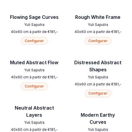
Flowing Sage Curves
Rough White Frame
Yuli Saputra
Yuli Saputra
40
x
60
cm
à partir de
€
181
,-
40
x
60
cm
à partir de
€
181
,-
Configurer
Configurer
Muted Abstract Flow
Distressed Abstract
Shapes
Yuli Saputra
40
x
60
cm
à partir de
€
181
,-
Yuli Saputra
40
x
60
cm
à partir de
€
181
,-
Configurer
Configurer
Neutral Abstract
Layers
Modern Earthy
Curves
Yuli Saputra
40
x
60
cm
à partir de
€
181
,-
Yuli Saputra