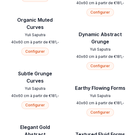
40
x
60
cm
à partir de
€
181
,-
Configurer
Organic Muted
Curves
Dynamic Abstract
Yuli Saputra
Grunge
40
x
60
cm
à partir de
€
181
,-
Yuli Saputra
Configurer
40
x
60
cm
à partir de
€
181
,-
Configurer
Subtle Grunge
Curves
Earthy Flowing Forms
Yuli Saputra
40
x
60
cm
à partir de
€
181
,-
Yuli Saputra
40
x
60
cm
à partir de
€
181
,-
Configurer
Configurer
Elegant Gold
Abstract
Textured Fluid Forms