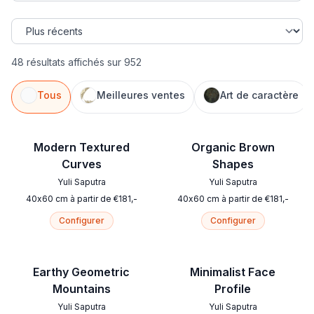
48 résultats affichés sur 952
Tous
Meilleures ventes
Art de caractère
Modern Textured
Organic Brown
Curves
Shapes
Yuli Saputra
Yuli Saputra
40
x
60
cm
à partir de
€
181
,-
40
x
60
cm
à partir de
€
181
,-
Configurer
Configurer
Earthy Geometric
Minimalist Face
Mountains
Profile
Yuli Saputra
Yuli Saputra