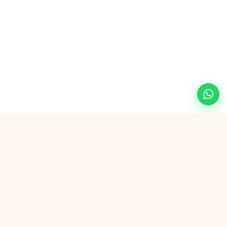
Paiement sécurisé avec
G Pay
VISA
AMEX
SEPA
Wero