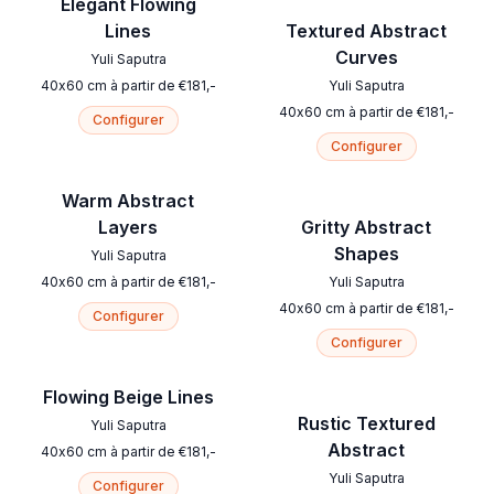
Elegant Flowing
Lines
Textured Abstract
Curves
Yuli Saputra
40
x
60
cm
à partir de
€
181
,-
Yuli Saputra
40
x
60
cm
à partir de
€
181
,-
Configurer
Configurer
Warm Abstract
Layers
Gritty Abstract
Shapes
Yuli Saputra
40
x
60
cm
à partir de
€
181
,-
Yuli Saputra
40
x
60
cm
à partir de
€
181
,-
Configurer
Configurer
Flowing Beige Lines
Rustic Textured
Yuli Saputra
Abstract
40
x
60
cm
à partir de
€
181
,-
Yuli Saputra
Configurer