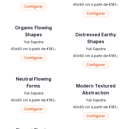
40
x
60
cm
à partir de
€
181
,-
Configurer
Configurer
Organic Flowing
Shapes
Distressed Earthy
Shapes
Yuli Saputra
40
x
60
cm
à partir de
€
181
,-
Yuli Saputra
40
x
60
cm
à partir de
€
181
,-
Configurer
Configurer
Neutral Flowing
Forms
Modern Textured
Abstraction
Yuli Saputra
40
x
60
cm
à partir de
€
181
,-
Yuli Saputra
40
x
60
cm
à partir de
€
181
,-
Configurer
Configurer