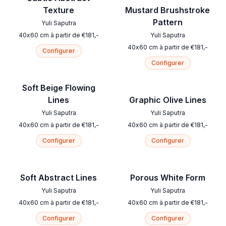
Texture
Mustard Brushstroke
Pattern
Yuli Saputra
40
x
60
cm
à partir de
€
181
,-
Yuli Saputra
40
x
60
cm
à partir de
€
181
,-
Configurer
Configurer
Soft Beige Flowing
Lines
Graphic Olive Lines
Yuli Saputra
Yuli Saputra
40
x
60
cm
à partir de
€
181
,-
40
x
60
cm
à partir de
€
181
,-
Configurer
Configurer
Soft Abstract Lines
Porous White Form
Yuli Saputra
Yuli Saputra
40
x
60
cm
à partir de
€
181
,-
40
x
60
cm
à partir de
€
181
,-
Configurer
Configurer