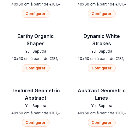
40
x
60
cm
à partir de
€
181
,-
40
x
60
cm
à partir de
€
181
,-
Configurer
Configurer
Earthy Organic
Dynamic White
Shapes
Strokes
Yuli Saputra
Yuli Saputra
40
x
60
cm
à partir de
€
181
,-
40
x
60
cm
à partir de
€
181
,-
Configurer
Configurer
Textured Geometric
Abstract Geometric
Abstract
Lines
Yuli Saputra
Yuli Saputra
40
x
60
cm
à partir de
€
181
,-
40
x
60
cm
à partir de
€
181
,-
Configurer
Configurer