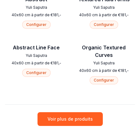
Yuli Saputra
Yuli Saputra
40
x
60
cm
à partir de
€
181
,-
40
x
60
cm
à partir de
€
181
,-
Configurer
Configurer
Abstract Line Face
Organic Textured
Curves
Yuli Saputra
40
x
60
cm
à partir de
€
181
,-
Yuli Saputra
40
x
60
cm
à partir de
€
181
,-
Configurer
Configurer
Voir plus de produits