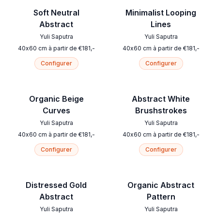
Soft Neutral
Minimalist Looping
Abstract
Lines
Yuli Saputra
Yuli Saputra
40
x
60
cm
à partir de
€
181
,-
40
x
60
cm
à partir de
€
181
,-
Configurer
Configurer
Organic Beige
Abstract White
Curves
Brushstrokes
Yuli Saputra
Yuli Saputra
40
x
60
cm
à partir de
€
181
,-
40
x
60
cm
à partir de
€
181
,-
Configurer
Configurer
Distressed Gold
Organic Abstract
Abstract
Pattern
Yuli Saputra
Yuli Saputra