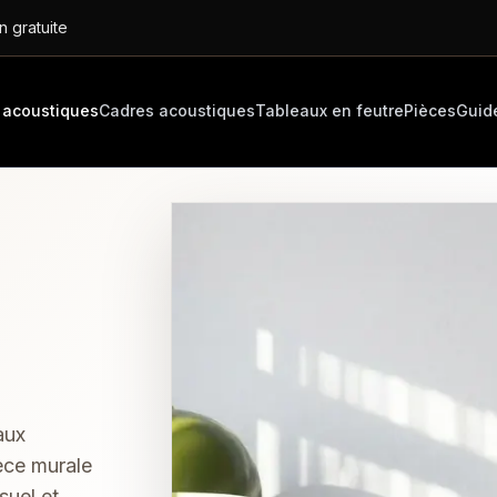
n gratuite
 acoustiques
Cadres acoustiques
Tableaux en feutre
Pièces
Guid
aux
èce murale
suel et