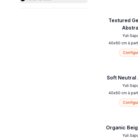
Textured G
Abstr
Yuli Sap
40
x
60
cm
à part
Configu
Soft Neutral
Yuli Sap
40
x
60
cm
à part
Configu
Organic Bei
Yuli Sap