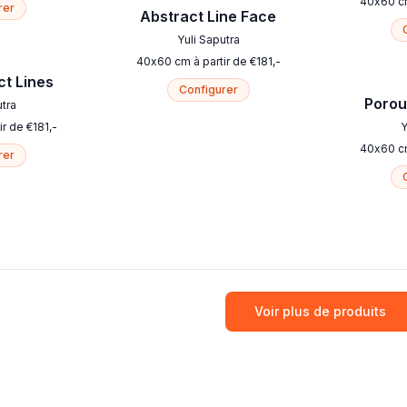
40
x
60
c
rer
Abstract Line Face
Yuli Saputra
40
x
60
cm
à partir de
€
181
,-
ct Lines
Configurer
Porou
utra
ir de
€
181
,-
Y
40
x
60
c
rer
Voir plus de produits