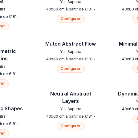
es
Yuli Saputra
Y
utra
40
x
60
cm
à partir de
€
181
,-
40
x
60
c
ir de
€
181
,-
Configurer
rer
Muted Abstract Flow
Minimali
ometric
Yuli Saputra
Y
ins
40
x
60
cm
à partir de
€
181
,-
40
x
60
c
utra
Configurer
ir de
€
181
,-
rer
Neutral Abstract
Dynamic
Layers
Y
ic Shapes
Yuli Saputra
40
x
60
c
utra
40
x
60
cm
à partir de
€
181
,-
ir de
€
181
,-
Configurer
rer