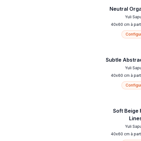
Neutral Orga
Yuli Sap
40
x
60
cm
à part
Configu
Subtle Abstra
Yuli Sap
40
x
60
cm
à part
Configu
Soft Beige 
Line
Yuli Sap
40
x
60
cm
à part