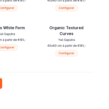
m
à partir de
€
181
,-
40
x
60
cm
à partir de
€
181
,-
Configurer
Configurer
s White Form
Organic Textured
Curves
uli Saputra
m
à partir de
€
181
,-
Yuli Saputra
40
x
60
cm
à partir de
€
181
,-
Configurer
Configurer