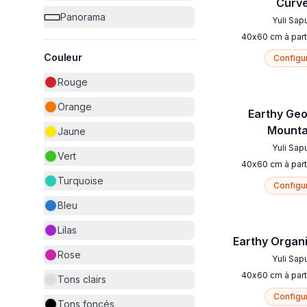
Curv
Panorama
Yuli Sap
40
x
60
cm
à part
Couleur
Configu
Rouge
Orange
Earthy Ge
Mounta
Jaune
Yuli Sap
Vert
40
x
60
cm
à part
Turquoise
Configu
Bleu
Lilas
Earthy Organ
Rose
Yuli Sap
40
x
60
cm
à part
Tons clairs
Configu
Tons foncés