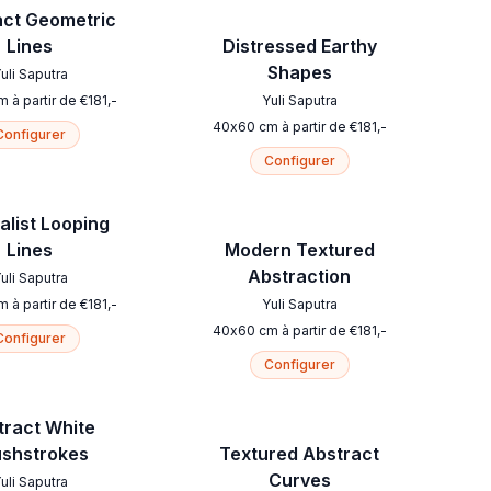
act Geometric
Lines
Distressed Earthy
Shapes
uli Saputra
m
à partir de
€
181
,-
Yuli Saputra
40
x
60
cm
à partir de
€
181
,-
Configurer
Configurer
alist Looping
Lines
Modern Textured
Abstraction
uli Saputra
m
à partir de
€
181
,-
Yuli Saputra
40
x
60
cm
à partir de
€
181
,-
Configurer
Configurer
tract White
ushstrokes
Textured Abstract
Curves
uli Saputra