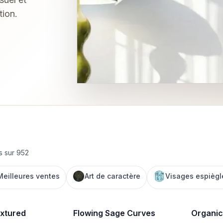
tion.
és sur 952
Meilleures ventes
Art de caractère
Visages espiègl
xtured
Flowing Sage Curves
Organic