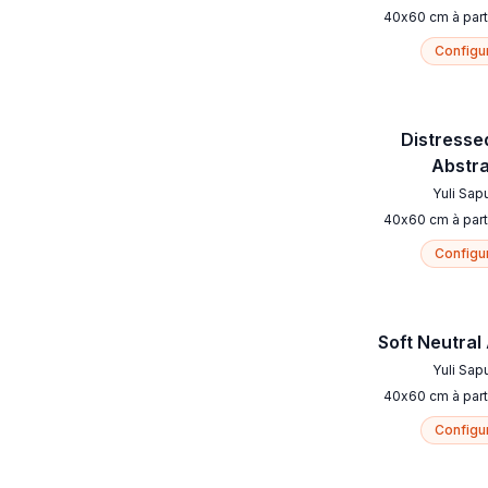
40
x
60
cm
à part
Configu
Distresse
Abstr
Yuli Sap
40
x
60
cm
à part
Configu
Soft Neutral
Yuli Sap
40
x
60
cm
à part
Configu