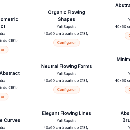
Abstr
Organic Flowing
eometric
Shapes
Y
act
Yuli Saputra
40
x
60
c
utra
40
x
60
cm
à partir de
€
181
,-
ir de
€
181
,-
Configurer
rer
Minim
Neutral Flowing Forms
 Abstract
Yuli Saputra
Y
utra
40
x
60
cm
à partir de
€
181
,-
40
x
60
c
ir de
€
181
,-
Configurer
rer
Elegant Flowing Lines
Abs
ge Curves
Br
Yuli Saputra
utra
40
x
60
cm
à partir de
€
181
,-
Y