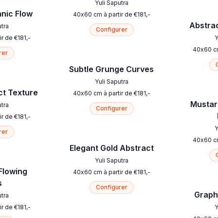
Yuli Saputra
nic Flow
40
x
60
cm
à partir de
€
181
,-
Abstrac
utra
Configurer
ir de
€
181
,-
Y
40
x
60
c
rer
Subtle Grunge Curves
Yuli Saputra
ct Texture
40
x
60
cm
à partir de
€
181
,-
Mustar
utra
Configurer
ir de
€
181
,-
Y
rer
40
x
60
c
Elegant Gold Abstract
Yuli Saputra
Flowing
40
x
60
cm
à partir de
€
181
,-
s
Configurer
Graphi
utra
ir de
€
181
,-
Y