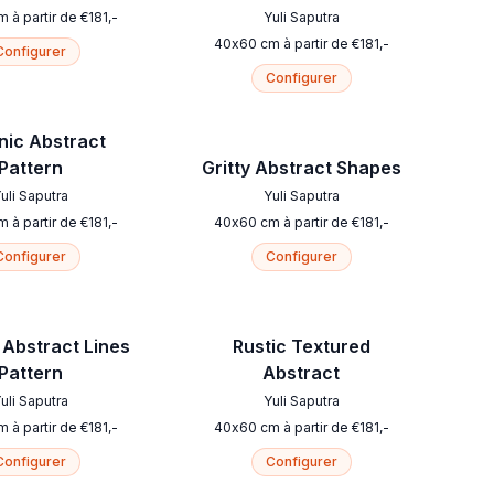
m
à partir de
€
181
,-
Yuli Saputra
40
x
60
cm
à partir de
€
181
,-
Configurer
Configurer
nic Abstract
Pattern
Gritty Abstract Shapes
uli Saputra
Yuli Saputra
m
à partir de
€
181
,-
40
x
60
cm
à partir de
€
181
,-
Configurer
Configurer
Abstract Lines
Rustic Textured
Pattern
Abstract
uli Saputra
Yuli Saputra
m
à partir de
€
181
,-
40
x
60
cm
à partir de
€
181
,-
Configurer
Configurer