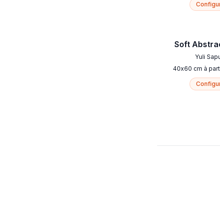
Configu
Soft Abstra
Yuli Sap
40
x
60
cm
à part
Configu