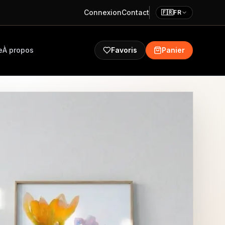
Connexion
Contact
🇫🇷
FR
e
À propos
Favoris
Panier