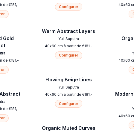
ir de
€
181
,-
40
x
60
c
Configurer
rer
Warm Abstract Layers
d Gold
Orga
Yuli Saputra
act
40
x
60
cm
à partir de
€
181
,-
utra
Y
Configurer
ir de
€
181
,-
40
x
60
c
rer
Flowing Beige Lines
Yuli Saputra
 Abstract
Modern 
40
x
60
cm
à partir de
€
181
,-
utra
Configurer
ir de
€
181
,-
Y
40
x
60
c
rer
Organic Muted Curves