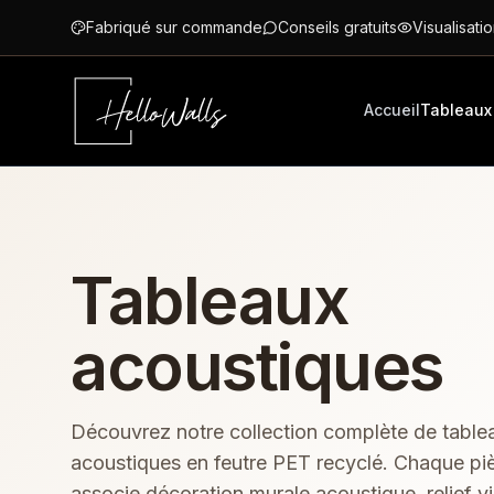
Aller au contenu principal
Fabriqué sur commande
Conseils gratuits
Visualisatio
Accueil
Tableaux
Tableaux
acoustiques
Découvrez notre collection complète de table
acoustiques en feutre PET recyclé. Chaque pi
associe décoration murale acoustique, relief vi