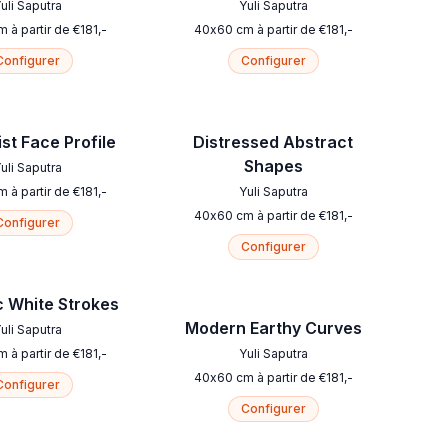
uli Saputra
Yuli Saputra
m
à partir de
€
181
,-
40
x
60
cm
à partir de
€
181
,-
Configurer
Configurer
st Face Profile
Distressed Abstract
Shapes
uli Saputra
m
à partir de
€
181
,-
Yuli Saputra
40
x
60
cm
à partir de
€
181
,-
Configurer
Configurer
 White Strokes
Modern Earthy Curves
uli Saputra
m
à partir de
€
181
,-
Yuli Saputra
40
x
60
cm
à partir de
€
181
,-
Configurer
Configurer