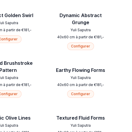
t Golden Swirl
Dynamic Abstract
Grunge
uli Saputra
m
à partir de
€
181
,-
Yuli Saputra
40
x
60
cm
à partir de
€
181
,-
Configurer
Configurer
d Brushstroke
Pattern
Earthy Flowing Forms
uli Saputra
Yuli Saputra
m
à partir de
€
181
,-
40
x
60
cm
à partir de
€
181
,-
Configurer
Configurer
c Olive Lines
Textured Fluid Forms
uli Saputra
Yuli Saputra