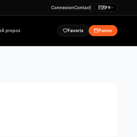
Connexion
Contact
🇫🇷
FR
e
À propos
Favoris
Panier