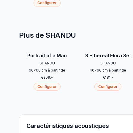
Configurer
Plus de SHANDU
Portrait of a Man
3 Ethereal Flora Set
SHANDU
SHANDU
60
x
60
cm
à partir de
40
x
60
cm
à partir de
€
209
,-
€
181
,-
Configurer
Configurer
Caractéristiques acoustiques