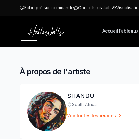
Aller au contenu principal
Fabriqué sur commande
Conseils gratuits
Visualisatio
Accueil
Tableaux
À propos de l'artiste
SHANDU
South Africa
Lieu
:
Voir toutes les œuvres