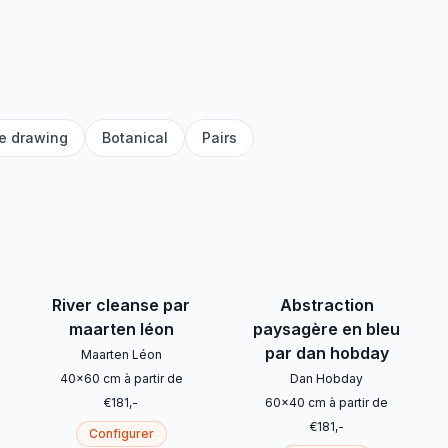
e drawing
Botanical
Pairs
River cleanse par
Abstraction
maarten léon
paysagère en bleu
par dan hobday
Maarten Léon
40
x
60
cm
à partir de
Dan Hobday
€
181
,-
60
x
40
cm
à partir de
€
181
,-
Configurer