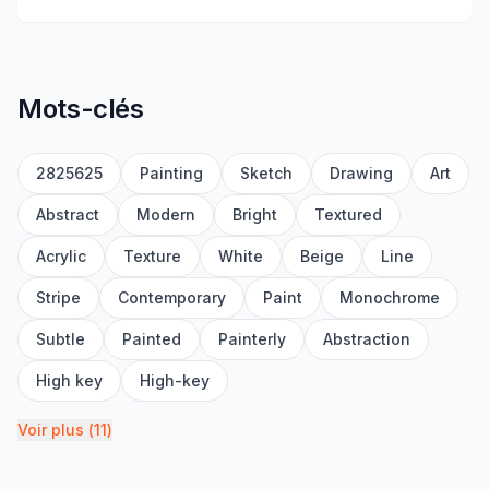
Mots-clés
2825625
Painting
Sketch
Drawing
Art
Abstract
Modern
Bright
Textured
Acrylic
Texture
White
Beige
Line
Stripe
Contemporary
Paint
Monochrome
Subtle
Painted
Painterly
Abstraction
High key
High-key
Voir plus
(
11
)