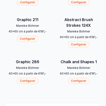
Configurer
Configurer
Graphic 211
Abstract Brush
Strokes 124X
Mareike Böhmer
40
x
60
cm
à partir de
€
181
,-
Mareike Böhmer
40
x
60
cm
à partir de
€
181
,-
Configurer
Configurer
Graphic 286
Chalk and Shapes 1
Mareike Böhmer
Mareike Böhmer
40
x
60
cm
à partir de
€
181
,-
40
x
60
cm
à partir de
€
181
,-
Configurer
Configurer