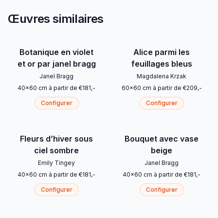
Œuvres similaires
Botanique en violet
Alice parmi les
et or par janel bragg
feuillages bleus
Janel Bragg
Magdalena Krzak
40
x
60
cm
à partir de
€
181
,-
60
x
60
cm
à partir de
€
209
,-
Configurer
Configurer
Fleurs d’hiver sous
Bouquet avec vase
ciel sombre
beige
Emily Tingey
Janel Bragg
40
x
60
cm
à partir de
€
181
,-
40
x
60
cm
à partir de
€
181
,-
Configurer
Configurer