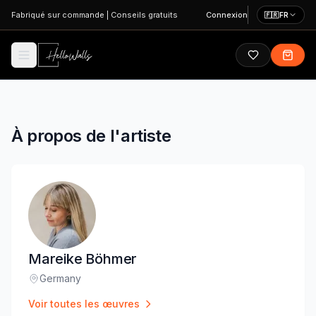
Aller au contenu principal
Fabriqué sur commande
|
Conseils gratuits
Connexion
🇫🇷
FR
À propos de l'artiste
Mareike Böhmer
Germany
Lieu
:
Voir toutes les œuvres