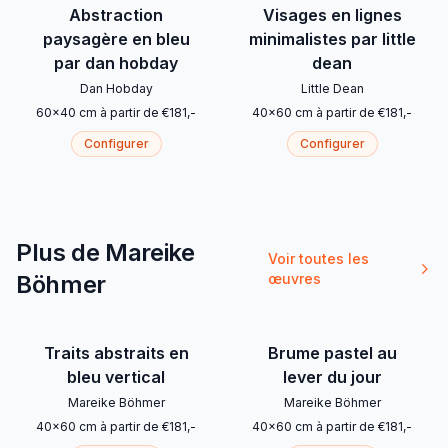
Abstraction
Visages en lignes
paysagère en bleu
minimalistes par little
par dan hobday
dean
Dan Hobday
Little Dean
60
x
40
cm
à partir de
€
181
,-
40
x
60
cm
à partir de
€
181
,-
Configurer
Configurer
Plus de Mareike
Voir toutes les
Böhmer
œuvres
Traits abstraits en
Brume pastel au
bleu vertical
lever du jour
Mareike Böhmer
Mareike Böhmer
40
x
60
cm
à partir de
€
181
,-
40
x
60
cm
à partir de
€
181
,-