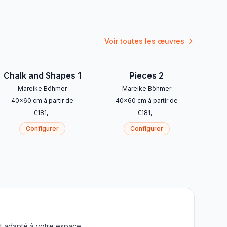
Voir toutes les œuvres
Chalk and Shapes 1
Pieces 2
Mareike Böhmer
Mareike Böhmer
40
x
60
cm
à partir de
40
x
60
cm
à partir de
€
181
,-
€
181
,-
Configurer
Configurer
t adapté à votre espace.