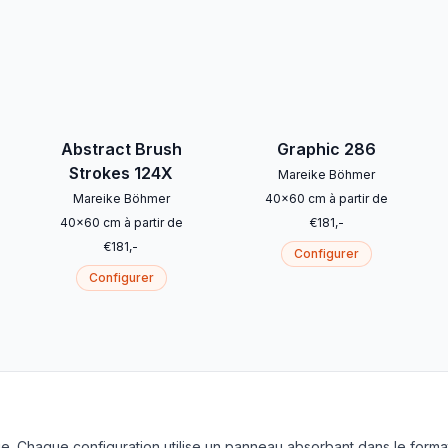
Abstract Brush
Graphic 286
Strokes 124X
Mareike Böhmer
Mareike Böhmer
40
x
60
cm
à partir de
40
x
60
cm
à partir de
€
181
,-
€
181
,-
Configurer
Configurer
. Chaque configuration utilise un panneau absorbant dans le forma