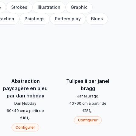
e
Strokes
Illustration
Graphic
raction
Paintings
Pattern play
Blues
Abstraction
Tulipes ii par janel
paysagère en bleu
bragg
par dan hobday
Janel Bragg
Dan Hobday
40
x
60
cm
à partir de
60
x
40
cm
à partir de
€
181
,-
€
181
,-
Configurer
Configurer