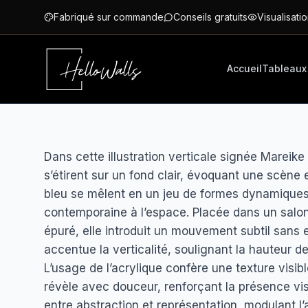
Aller au contenu principal
Fabriqué sur commande
Conseils gratuits
Visualisatio
Accueil
Tableaux
Dans cette illustration verticale signée Mareik
s’étirent sur un fond clair, évoquant une scène 
bleu se mêlent en un jeu de formes dynamiques
contemporaine à l’espace. Placée dans un salon
épuré, elle introduit un mouvement subtil sans e
accentue la verticalité, soulignant la hauteur d
L’usage de l’acrylique confère une texture visib
révèle avec douceur, renforçant la présence v
entre abstraction et représentation, modulant l