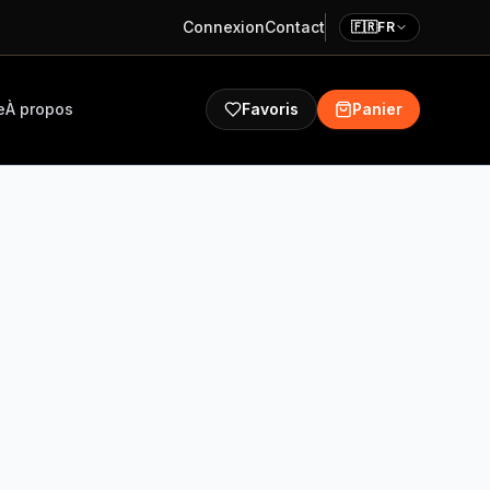
Connexion
Contact
🇫🇷
FR
e
À propos
Favoris
Panier