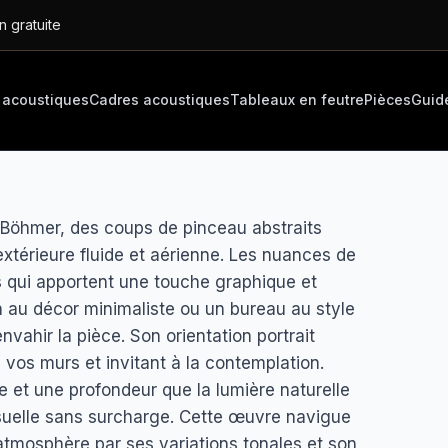
n gratuite
 acoustiques
Cadres acoustiques
Tableaux en feutre
Pièces
Guid
e Böhmer, des coups de pinceau abstraits
extérieure fluide et aérienne. Les nuances de
 qui apportent une touche graphique et
 au décor minimaliste ou un bureau au style
nvahir la pièce. Son orientation portrait
e vos murs et invitant à la contemplation.
le et une profondeur que la lumière naturelle
isuelle sans surcharge. Cette œuvre navigue
’atmosphère par ses variations tonales et son