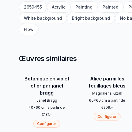
2659455
Acrylic
Painting
Painted
P
White background
Bright background
No b
Flow
Œuvres similaires
Botanique en violet
Alice parmi les
et or par janel
feuillages bleus
bragg
Magdalena Krzak
Janel Bragg
60
x
60
cm
à partir de
40
x
60
cm
à partir de
€
209
,-
€
181
,-
Configurer
Configurer