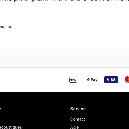
réunion
G Pay
VISA
n
Service
Contact
acoustiques
Aide