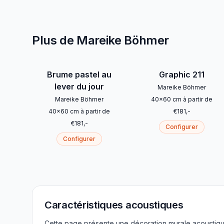
Plus de Mareike Böhmer
Brume pastel au
Graphic 211
lever du jour
Mareike Böhmer
Mareike Böhmer
40
x
60
cm
à partir de
40
x
60
cm
à partir de
€
181
,-
€
181
,-
Configurer
Configurer
Caractéristiques acoustiques
Cette page présente une décoration murale acoustique