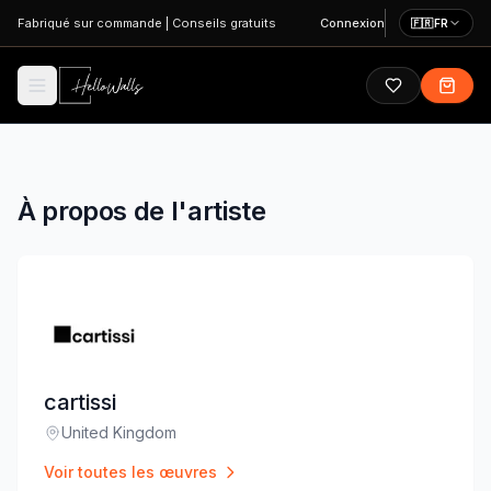
Aller au contenu principal
Fabriqué sur commande
|
Conseils gratuits
Connexion
🇫🇷
FR
À propos de l'artiste
cartissi
United Kingdom
Lieu
:
Voir toutes les œuvres