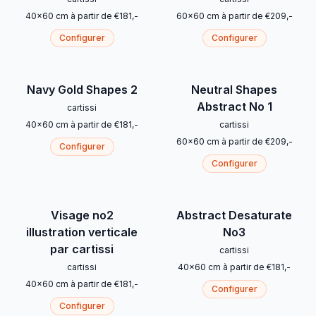
40
x
60
cm
à partir de
€
181
,-
60
x
60
cm
à partir de
€
209
,-
Configurer
Configurer
Navy Gold Shapes 2
Neutral Shapes
Abstract No 1
cartissi
40
x
60
cm
à partir de
€
181
,-
cartissi
60
x
60
cm
à partir de
€
209
,-
Configurer
Configurer
Visage no2
Abstract Desaturate
illustration verticale
No3
par cartissi
cartissi
cartissi
40
x
60
cm
à partir de
€
181
,-
40
x
60
cm
à partir de
€
181
,-
Configurer
Configurer