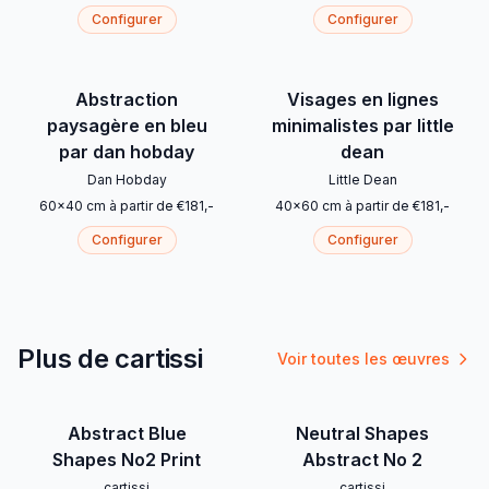
Configurer
Configurer
Abstraction
Visages en lignes
paysagère en bleu
minimalistes par little
par dan hobday
dean
Dan Hobday
Little Dean
60
x
40
cm
à partir de
€
181
,-
40
x
60
cm
à partir de
€
181
,-
Configurer
Configurer
Plus de cartissi
Voir toutes les œuvres
Abstract Blue
Neutral Shapes
Shapes No2 Print
Abstract No 2
cartissi
cartissi