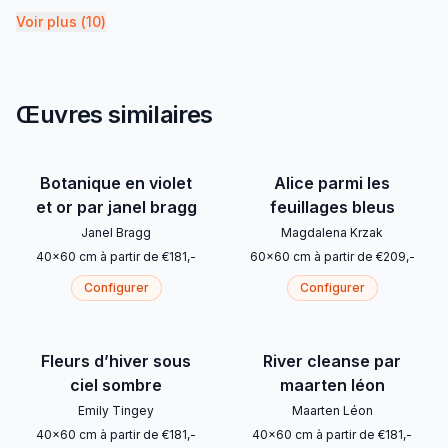
Voir plus
(
10
)
Œuvres similaires
Botanique en violet
Alice parmi les
et or par janel bragg
feuillages bleus
Janel Bragg
Magdalena Krzak
40
x
60
cm
à partir de
€
181
,-
60
x
60
cm
à partir de
€
209
,-
Configurer
Configurer
Fleurs d’hiver sous
River cleanse par
ciel sombre
maarten léon
Emily Tingey
Maarten Léon
40
x
60
cm
à partir de
€
181
,-
40
x
60
cm
à partir de
€
181
,-