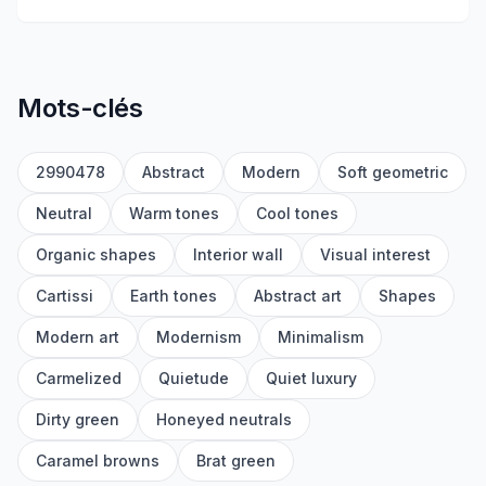
Mots-clés
2990478
Abstract
Modern
Soft geometric
Neutral
Warm tones
Cool tones
Organic shapes
Interior wall
Visual interest
Cartissi
Earth tones
Abstract art
Shapes
Modern art
Modernism
Minimalism
Carmelized
Quietude
Quiet luxury
Dirty green
Honeyed neutrals
Caramel browns
Brat green