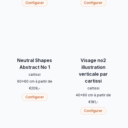
Configurer
Configurer
Neutral Shapes
Visage no2
Abstract No 1
illustration
verticale par
cartissi
cartissi
60
x
60
cm
à partir de
€
209
,-
cartissi
40
x
60
cm
à partir de
Configurer
€
181
,-
Configurer