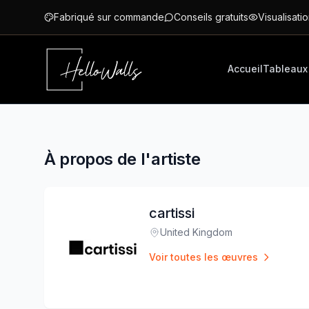
Aller au contenu principal
Fabriqué sur commande
Conseils gratuits
Visualisatio
Accueil
Tableaux
À propos de l'artiste
cartissi
United Kingdom
Lieu
:
Voir toutes les œuvres