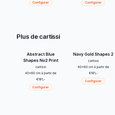
Configurer
Configurer
Plus de cartissi
Abstract Blue
Navy Gold Shapes 2
Shapes No2 Print
cartissi
cartissi
40
x
60
cm
à partir de
40
x
60
cm
à partir de
€
181
,-
€
181
,-
Configurer
Configurer