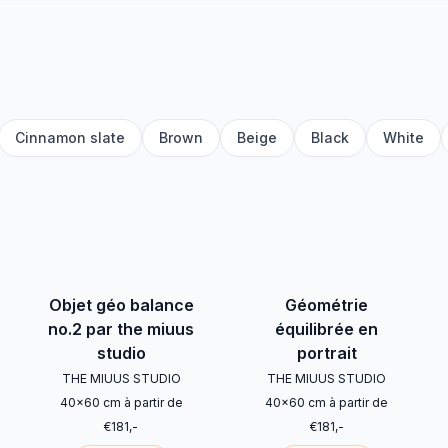
Cinnamon slate
Brown
Beige
Black
White
Objet géo balance
Géométrie
no.2 par the miuus
équilibrée en
studio
portrait
THE MIUUS STUDIO
THE MIUUS STUDIO
40
x
60
cm
à partir de
40
x
60
cm
à partir de
€
181
,-
€
181
,-