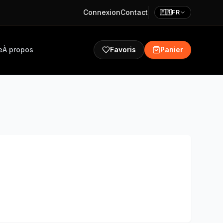
Connexion
Contact
🇫🇷
FR
e
À propos
Favoris
Panier