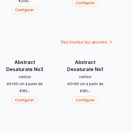
€
209
,-
Configurer
Configurer
Voir toutes les œuvres
Abstract
Abstract
Desaturate No3
Desaturate No1
cartissi
cartissi
40
x
60
cm
à partir de
40
x
60
cm
à partir de
€
181
,-
€
181
,-
Configurer
Configurer