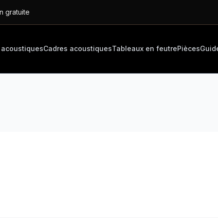
n gratuite
 acoustiques
Cadres acoustiques
Tableaux en feutre
Pièces
Guid