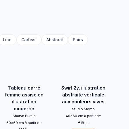
Line
Cartissi
Abstract
Pairs
Tableau carré
Swirl 2y, illustration
femme assise en
abstraite verticale
illustration
aux couleurs vives
moderne
Studio Memb
Sharyn Bursic
40
x
60
cm
à partir de
60
x
60
cm
à partir de
€
181
,-