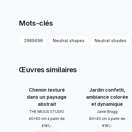
Mots-clés
2989496
Neutral shapes
Neutral shades
Œuvres similaires
Chemin texturé
Jardin confetti,
dans un paysage
ambiance colorée
abstrait
et dynamique
THE MIUUS STUDIO
Janel Bragg
40
x
60
cm
à partir de
60
x
40
cm
à partir de
€
181
,-
€
181
,-