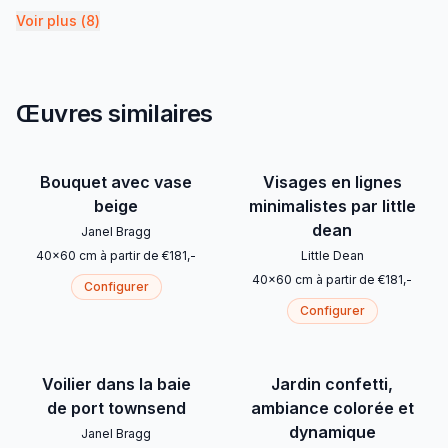
Voir plus
(
8
)
Œuvres similaires
Bouquet avec vase
Visages en lignes
beige
minimalistes par little
dean
Janel Bragg
40
x
60
cm
à partir de
€
181
,-
Little Dean
40
x
60
cm
à partir de
€
181
,-
Configurer
Configurer
Voilier dans la baie
Jardin confetti,
de port townsend
ambiance colorée et
dynamique
Janel Bragg