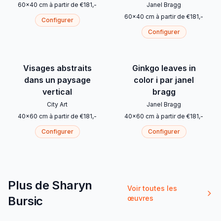
60
x
40
cm
à partir de
€
181
,-
Janel Bragg
60
x
40
cm
à partir de
€
181
,-
Configurer
Configurer
Visages abstraits
Ginkgo leaves in
dans un paysage
color i par janel
vertical
bragg
City Art
Janel Bragg
40
x
60
cm
à partir de
€
181
,-
40
x
60
cm
à partir de
€
181
,-
Configurer
Configurer
Plus de Sharyn
Voir toutes les
Bursic
œuvres