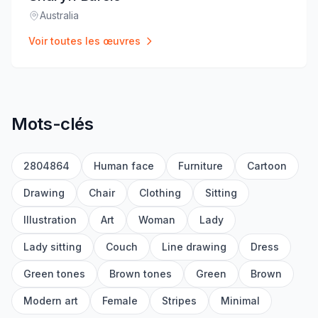
Australia
Lieu
:
Voir toutes les œuvres
Mots-clés
2804864
Human face
Furniture
Cartoon
Drawing
Chair
Clothing
Sitting
Illustration
Art
Woman
Lady
Lady sitting
Couch
Line drawing
Dress
Green tones
Brown tones
Green
Brown
Modern art
Female
Stripes
Minimal