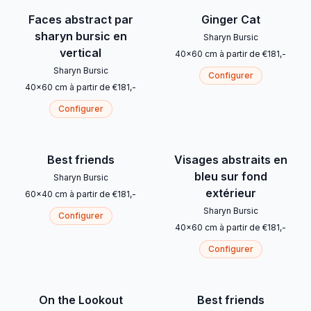
Faces abstract par
Ginger Cat
sharyn bursic en
Sharyn Bursic
vertical
40
x
60
cm
à partir de
€
181
,-
Sharyn Bursic
Configurer
40
x
60
cm
à partir de
€
181
,-
Configurer
Best friends
Visages abstraits en
bleu sur fond
Sharyn Bursic
extérieur
60
x
40
cm
à partir de
€
181
,-
Sharyn Bursic
Configurer
40
x
60
cm
à partir de
€
181
,-
Configurer
On the Lookout
Best friends