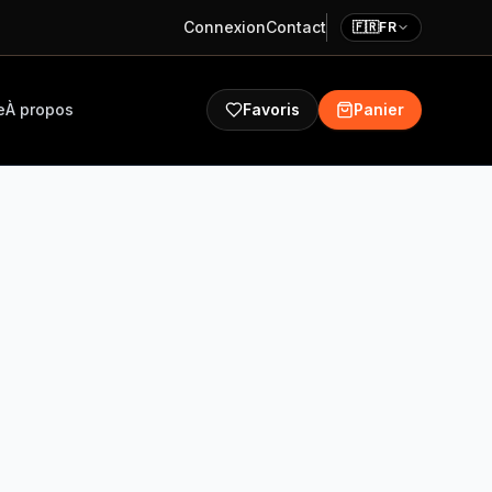
Connexion
Contact
🇫🇷
FR
e
À propos
Favoris
Panier