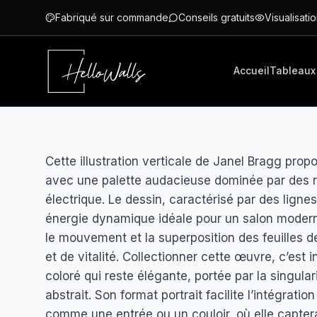
Aller au contenu principal
Fabriqué sur commande
Conseils gratuits
Visualisatio
Accueil
Tableaux
Cette illustration verticale de Janel Bragg pro
avec une palette audacieuse dominée par des ro
électrique. Le dessin, caractérisé par des lignes
énergie dynamique idéale pour un salon moderne
le mouvement et la superposition des feuilles d
et de vitalité. Collectionner cette œuvre, c’es
coloré qui reste élégante, portée par la singular
abstrait. Son format portrait facilite l’intégra
comme une entrée ou un couloir, où elle capter