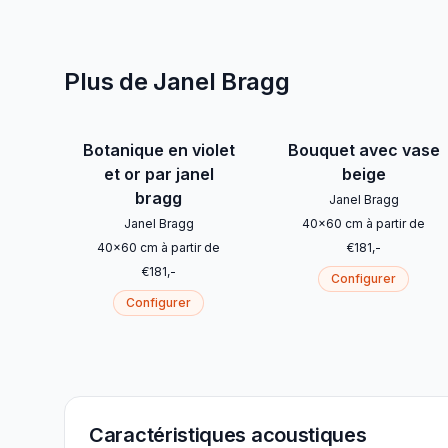
Plus de Janel Bragg
Botanique en violet
Bouquet avec vase
et or par janel
beige
bragg
Janel Bragg
Janel Bragg
40
x
60
cm
à partir de
40
x
60
cm
à partir de
€
181
,-
€
181
,-
Configurer
Configurer
Caractéristiques acoustiques