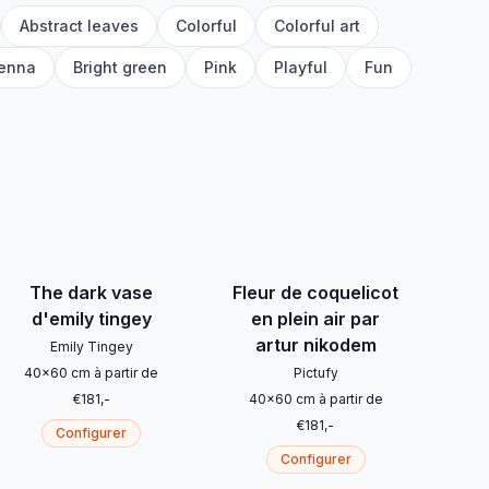
Abstract leaves
Colorful
Colorful art
ienna
Bright green
Pink
Playful
Fun
The dark vase
Fleur de coquelicot
d'emily tingey
en plein air par
artur nikodem
Emily Tingey
40
x
60
cm
à partir de
Pictufy
€
181
,-
40
x
60
cm
à partir de
€
181
,-
Configurer
Configurer