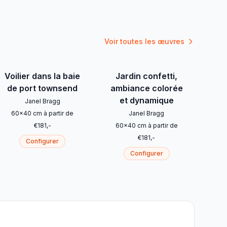
Voir toutes les œuvres
Voilier dans la baie
Jardin confetti,
de port townsend
ambiance colorée
et dynamique
Janel Bragg
60
x
40
cm
à partir de
Janel Bragg
€
181
,-
60
x
40
cm
à partir de
€
181
,-
Configurer
Configurer