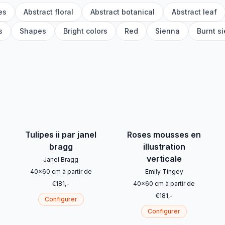
es
Abstract floral
Abstract botanical
Abstract leaf
s
Shapes
Bright colors
Red
Sienna
Burnt s
Tulipes ii par janel
Roses mousses en
bragg
illustration
verticale
Janel Bragg
40
x
60
cm
à partir de
Emily Tingey
€
181
,-
40
x
60
cm
à partir de
€
181
,-
Configurer
Configurer