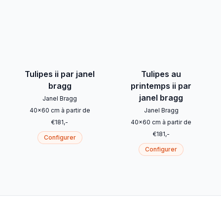
Tulipes ii par janel
Tulipes au
bragg
printemps ii par
janel bragg
Janel Bragg
40
x
60
cm
à partir de
Janel Bragg
€
181
,-
40
x
60
cm
à partir de
€
181
,-
Configurer
Configurer