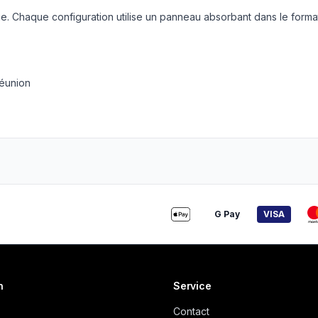
. Chaque configuration utilise un panneau absorbant dans le forma
réunion
G Pay
VISA
n
Service
Contact