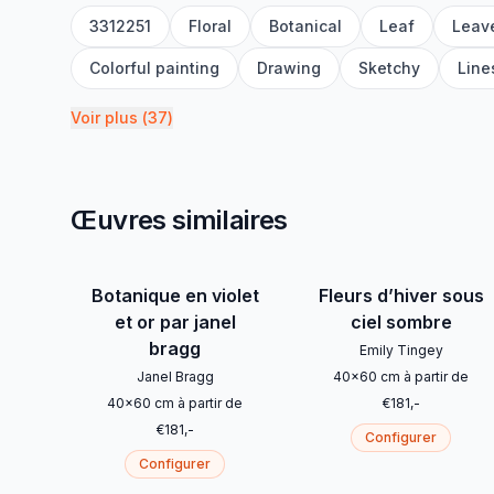
3312251
Floral
Botanical
Leaf
Leav
Colorful painting
Drawing
Sketchy
Line
Voir plus
(
37
)
Œuvres similaires
Botanique en violet
Fleurs d’hiver sous
et or par janel
ciel sombre
bragg
Emily Tingey
Janel Bragg
40
x
60
cm
à partir de
40
x
60
cm
à partir de
€
181
,-
€
181
,-
Configurer
Configurer