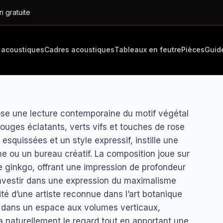
n gratuite
 acoustiques
Cadres acoustiques
Tableaux en feutre
Pièces
Guid
pose une lecture contemporaine du motif végétal
uges éclatants, verts vifs et touches de rose
 esquissées et un style expressif, instille une
 ou un bureau créatif. La composition joue sur
e ginkgo, offrant une impression de profondeur
t investir dans une expression du maximalisme
ité d’une artiste reconnue dans l’art botanique
tion dans un espace aux volumes verticaux,
a naturellement le regard tout en apportant une