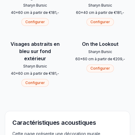
Sharyn Bursic
Sharyn Bursic
40
x
60
cm
à partir de
€
181
,-
60
x
40
cm
à partir de
€
181
,-
Configurer
Configurer
Visages abstraits en
On the Lookout
bleu sur fond
Sharyn Bursic
extérieur
60
x
60
cm
à partir de
€
209
,-
Sharyn Bursic
Configurer
40
x
60
cm
à partir de
€
181
,-
Configurer
Caractéristiques acoustiques
Cette page présente une décoration murale