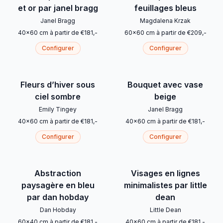
et or par janel bragg
feuillages bleus
Janel Bragg
Magdalena Krzak
40
x
60
cm
à partir de
€
181
,-
60
x
60
cm
à partir de
€
209
,-
Configurer
Configurer
Fleurs d’hiver sous
Bouquet avec vase
ciel sombre
beige
Emily Tingey
Janel Bragg
40
x
60
cm
à partir de
€
181
,-
40
x
60
cm
à partir de
€
181
,-
Configurer
Configurer
Abstraction
Visages en lignes
paysagère en bleu
minimalistes par little
par dan hobday
dean
Dan Hobday
Little Dean
60
x
40
cm
à partir de
€
181
,-
40
x
60
cm
à partir de
€
181
,-