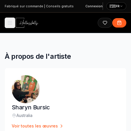
Aller au contenu principal
Fabriqué sur commande
|
Conseils gratuits
Connexion
🇫🇷
FR
À propos de l'artiste
Sharyn Bursic
Australia
Lieu
:
Voir toutes les œuvres