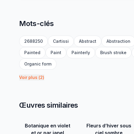
Mots-clés
2688250
Cartissi
Abstract
Abstraction
Painted
Paint
Painterly
Brush stroke
Organic form
Voir plus
(
2
)
Œuvres similaires
Botanique en violet
Fleurs d’hiver sous
et or par janel
ciel sombre