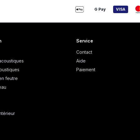
G Pay
VISA
n
Service
Contact
acoustiques
Aide
oustiques
Paiement
en feutre
eau
ntérieur