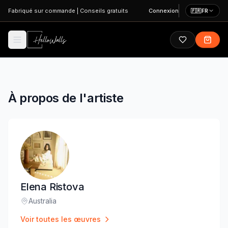
Aller au contenu principal
Fabriqué sur commande
|
Conseils gratuits
Connexion
🇫🇷
FR
À propos de l'artiste
Elena Ristova
Australia
Lieu
:
Voir toutes les œuvres