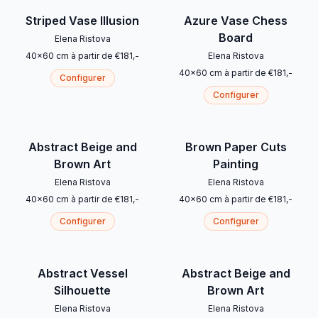
Striped Vase Illusion
Azure Vase Chess
Board
Elena Ristova
40
x
60
cm
à partir de
€
181
,-
Elena Ristova
40
x
60
cm
à partir de
€
181
,-
Configurer
Configurer
Abstract Beige and
Brown Paper Cuts
Brown Art
Painting
Elena Ristova
Elena Ristova
40
x
60
cm
à partir de
€
181
,-
40
x
60
cm
à partir de
€
181
,-
Configurer
Configurer
Abstract Vessel
Abstract Beige and
Silhouette
Brown Art
Elena Ristova
Elena Ristova