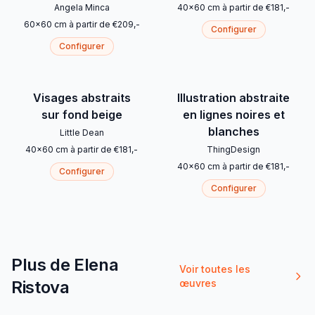
Angela Minca
40
x
60
cm
à partir de
€
181
,-
60
x
60
cm
à partir de
€
209
,-
Configurer
Configurer
Visages abstraits
Illustration abstraite
sur fond beige
en lignes noires et
blanches
Little Dean
40
x
60
cm
à partir de
€
181
,-
ThingDesign
40
x
60
cm
à partir de
€
181
,-
Configurer
Configurer
Plus de Elena
Voir toutes les
Ristova
œuvres