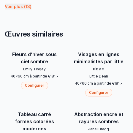
Voir plus
(
13
)
Œuvres similaires
Fleurs d’hiver sous
Visages en lignes
ciel sombre
minimalistes par little
dean
Emily Tingey
40
x
60
cm
à partir de
€
181
,-
Little Dean
40
x
60
cm
à partir de
€
181
,-
Configurer
Configurer
Tableau carré
Abstraction encre et
formes colorées
rayures sombres
modernes
Janel Bragg