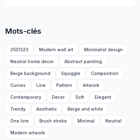
Mots-clés
2551323
Modern wall art
Minimalist design
Neutral home decor
Abstract painting
Beige background
Squiggle
Composition
Curves
Line
Pattern
Artwork
Contemporary
Decor
Soft
Elegant
Trendy
Aesthetic
Beige and white
One line
Brush stroke
Minimal
Neutral
Modern artwork