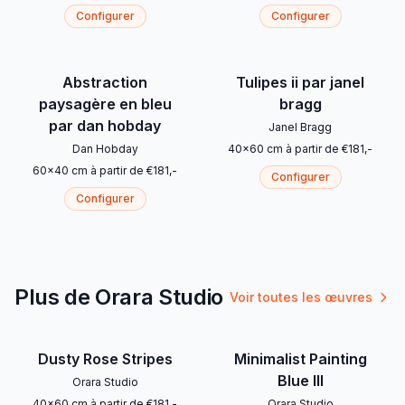
Configurer
Configurer
Abstraction
Tulipes ii par janel
paysagère en bleu
bragg
par dan hobday
Janel Bragg
Dan Hobday
40
x
60
cm
à partir de
€
181
,-
60
x
40
cm
à partir de
€
181
,-
Configurer
Configurer
Plus de Orara Studio
Voir toutes les œuvres
Dusty Rose Stripes
Minimalist Painting
Blue III
Orara Studio
40
x
60
cm
à partir de
€
181
,-
Orara Studio