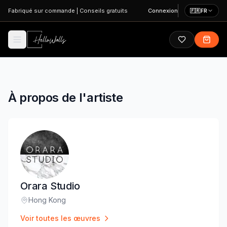
Aller au contenu principal
Fabriqué sur commande
|
Conseils gratuits
Connexion
🇫🇷
FR
À propos de l'artiste
Orara Studio
Hong Kong
Lieu
:
Voir toutes les œuvres