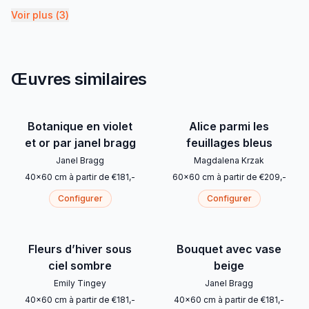
Voir plus
(
3
)
Œuvres similaires
Botanique en violet
Alice parmi les
et or par janel bragg
feuillages bleus
Janel Bragg
Magdalena Krzak
40
x
60
cm
à partir de
€
181
,-
60
x
60
cm
à partir de
€
209
,-
Configurer
Configurer
Fleurs d’hiver sous
Bouquet avec vase
ciel sombre
beige
Emily Tingey
Janel Bragg
40
x
60
cm
à partir de
€
181
,-
40
x
60
cm
à partir de
€
181
,-