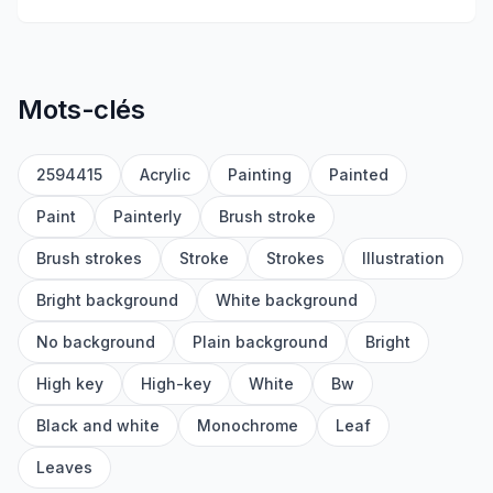
Mots-clés
2594415
Acrylic
Painting
Painted
Paint
Painterly
Brush stroke
Brush strokes
Stroke
Strokes
Illustration
Bright background
White background
No background
Plain background
Bright
High key
High-key
White
Bw
Black and white
Monochrome
Leaf
Leaves