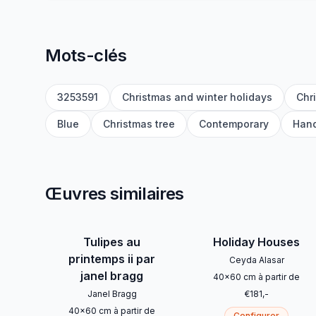
Mots-clés
3253591
Christmas and winter holidays
Chr
Blue
Christmas tree
Contemporary
Han
Œuvres similaires
Tulipes au
Holiday Houses
printemps ii par
Ceyda Alasar
janel bragg
40
x
60
cm
à partir de
Janel Bragg
€
181
,-
40
x
60
cm
à partir de
Configurer