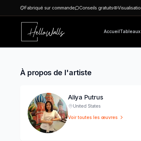
Aller au contenu principal
Fabriqué sur commande
Conseils gratuits
Visualisatio
Accueil
Tableaux
À propos de l'artiste
Aliya Putrus
United States
Lieu
:
Voir toutes les œuvres