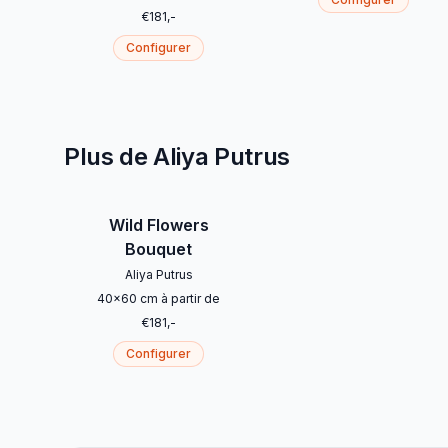
€
181
,-
Configurer
Plus de Aliya Putrus
Wild Flowers
Bouquet
Aliya Putrus
40
x
60
cm
à partir de
€
181
,-
Configurer