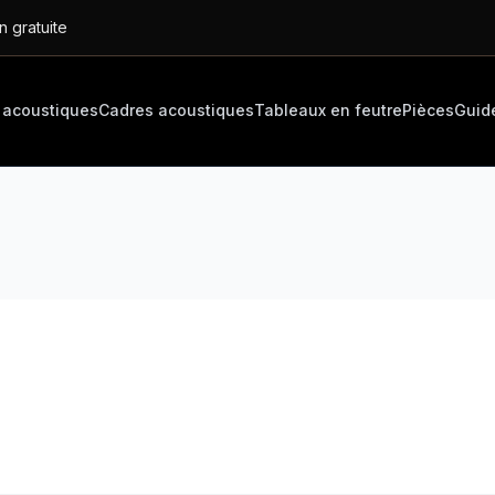
n gratuite
 acoustiques
Cadres acoustiques
Tableaux en feutre
Pièces
Guid