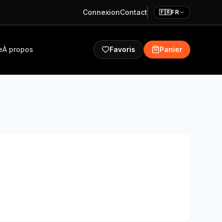
Connexion
Contact
🇫🇷
FR
e
À propos
Favoris
Panier