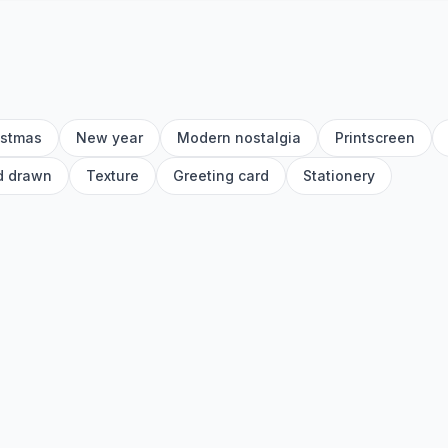
istmas
New year
Modern nostalgia
Printscreen
d drawn
Texture
Greeting card
Stationery