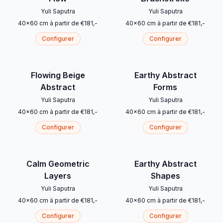
Yuli Saputra
Yuli Saputra
40
x
60
cm
à partir de
€
181
,-
40
x
60
cm
à partir de
€
181
,-
Configurer
Configurer
Flowing Beige
Earthy Abstract
Abstract
Forms
Yuli Saputra
Yuli Saputra
40
x
60
cm
à partir de
€
181
,-
40
x
60
cm
à partir de
€
181
,-
Configurer
Configurer
Calm Geometric
Earthy Abstract
Layers
Shapes
Yuli Saputra
Yuli Saputra
40
x
60
cm
à partir de
€
181
,-
40
x
60
cm
à partir de
€
181
,-
Configurer
Configurer