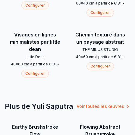
60
x
40
cm
à partir de
€
181
,-
Configurer
Configurer
Visages en lignes
Chemin texturé dans
minimalistes par little
un paysage abstrait
dean
THE MIUUS STUDIO
Little Dean
40
x
60
cm
à partir de
€
181
,-
40
x
60
cm
à partir de
€
181
,-
Configurer
Configurer
Plus de Yuli Saputra
Voir toutes les œuvres
Earthy Brushstroke
Flowing Abstract
Flow
Brushstroke