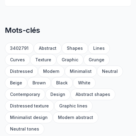
Mots-clés
3402791
Abstract
Shapes
Lines
Curves
Texture
Graphic
Grunge
Distressed
Modern
Minimalist
Neutral
Beige
Brown
Black
White
Contemporary
Design
Abstract shapes
Distressed texture
Graphic lines
Minimalist design
Modern abstract
Neutral tones