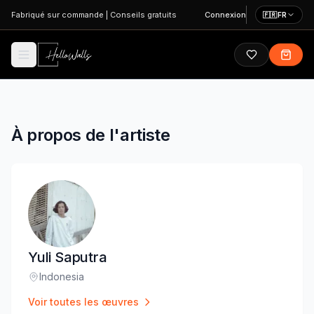
Aller au contenu principal
Fabriqué sur commande
|
Conseils gratuits
Connexion
🇫🇷
FR
À propos de l'artiste
Yuli Saputra
Indonesia
Lieu
:
Voir toutes les œuvres