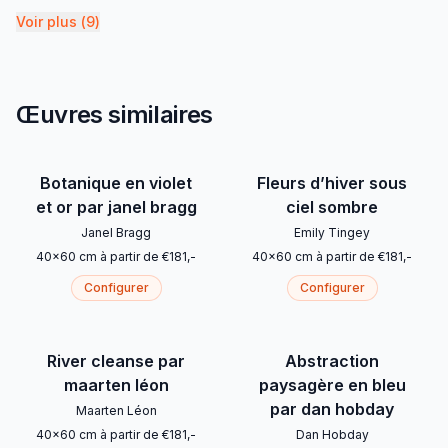
Voir plus
(
9
)
Œuvres similaires
Botanique en violet
Fleurs d’hiver sous
et or par janel bragg
ciel sombre
Janel Bragg
Emily Tingey
40
x
60
cm
à partir de
€
181
,-
40
x
60
cm
à partir de
€
181
,-
Configurer
Configurer
River cleanse par
Abstraction
maarten léon
paysagère en bleu
par dan hobday
Maarten Léon
40
x
60
cm
à partir de
€
181
,-
Dan Hobday