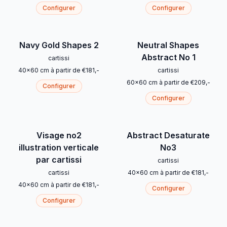
Configurer
Configurer
Navy Gold Shapes 2
Neutral Shapes
Abstract No 1
cartissi
40
x
60
cm
à partir de
€
181
,-
cartissi
60
x
60
cm
à partir de
€
209
,-
Configurer
Configurer
Visage no2
Abstract Desaturate
illustration verticale
No3
par cartissi
cartissi
cartissi
40
x
60
cm
à partir de
€
181
,-
40
x
60
cm
à partir de
€
181
,-
Configurer
Configurer