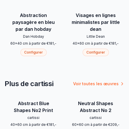
Abstraction
Visages en lignes
paysagère en bleu
minimalistes par little
par dan hobday
dean
Dan Hobday
Little Dean
60
x
40
cm
à partir de
€
181
,-
40
x
60
cm
à partir de
€
181
,-
Configurer
Configurer
Plus de cartissi
Voir toutes les œuvres
Abstract Blue
Neutral Shapes
Shapes No2 Print
Abstract No 2
cartissi
cartissi
40
x
60
cm
à partir de
€
181
,-
60
x
60
cm
à partir de
€
209
,-