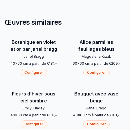
Œuvres similaires
Botanique en violet
Alice parmi les
et or par janel bragg
feuillages bleus
Janel Bragg
Magdalena Krzak
40
x
60
cm
à partir de
€
181
,-
60
x
60
cm
à partir de
€
209
,-
Configurer
Configurer
Fleurs d’hiver sous
Bouquet avec vase
ciel sombre
beige
Emily Tingey
Janel Bragg
40
x
60
cm
à partir de
€
181
,-
40
x
60
cm
à partir de
€
181
,-
Configurer
Configurer