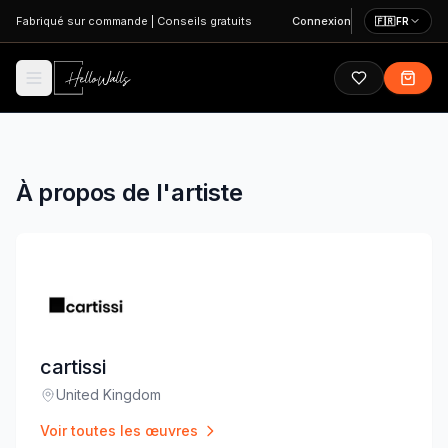
Aller au contenu principal
Fabriqué sur commande
|
Conseils gratuits
Connexion
🇫🇷
FR
À propos de l'artiste
cartissi
United Kingdom
Lieu
:
Voir toutes les œuvres