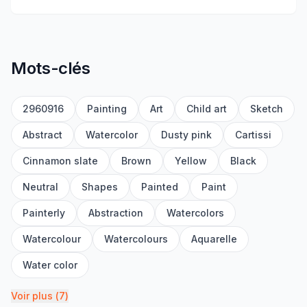
Mots-clés
2960916
Painting
Art
Child art
Sketch
Abstract
Watercolor
Dusty pink
Cartissi
Cinnamon slate
Brown
Yellow
Black
Neutral
Shapes
Painted
Paint
Painterly
Abstraction
Watercolors
Watercolour
Watercolours
Aquarelle
Water color
Voir plus
(
7
)