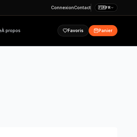
Connexion
Contact
🇫🇷
FR
e
À propos
Favoris
Panier