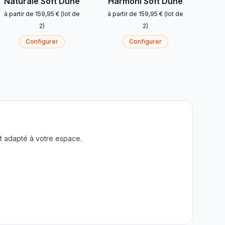
Naturale Soft Dune
Harmoni Soft Dune
à partir de
159,95 €
(
lot de
à partir de
159,95 €
(
lot de
2
)
2
)
Configurer
Configurer
t adapté à votre espace.