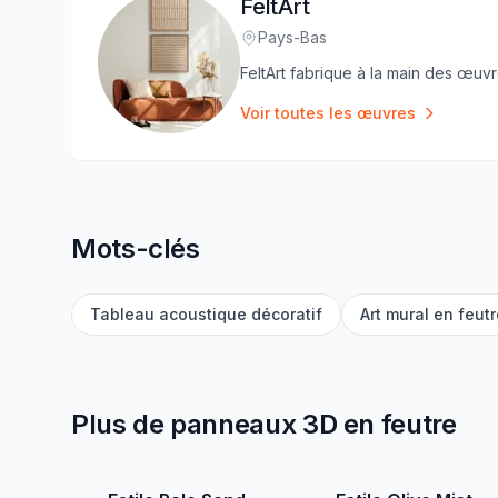
FeltArt
Pays-Bas
Lieu
:
FeltArt fabrique à la main des œuvr
Voir toutes les œuvres
Mots-clés
Tableau acoustique décoratif
Art mural en feut
Plus de panneaux 3D en feutre