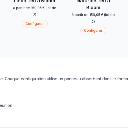
Linoa Terra Bloom
Naturale Terra
Bloom
à partir de
159,95 €
(
lot de
2
)
à partir de
159,95 €
(
lot de
2
)
Configurer
Configurer
. Chaque configuration utilise un panneau absorbant dans le forma
réunion