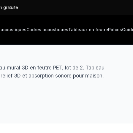
n gratuite
 acoustiques
Cadres acoustiques
Tableaux en feutre
Pièces
Guid
u mural 3D en feutre PET, lot de 2. Tableau
relief 3D et absorption sonore pour maison,