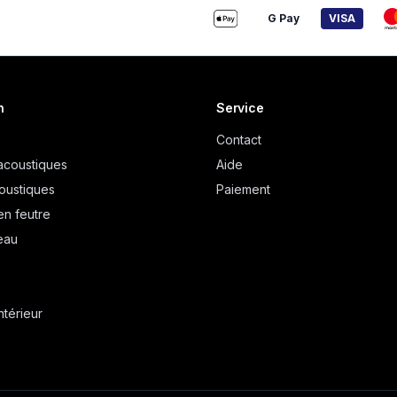
G Pay
VISA
n
Service
Contact
acoustiques
Aide
oustiques
Paiement
en feutre
eau
ntérieur