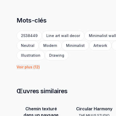
Mots-clés
2538449
Line art wall decor
Minimalist wall
Neutral
Modern
Minimalist
Artwork
Illustration
Drawing
Voir plus
(
12
)
Œuvres similaires
Chemin texturé
Circular Harmony
dans un paysage
THE MIUUS STUDIO