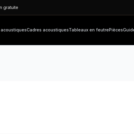
n gratuite
 acoustiques
Cadres acoustiques
Tableaux en feutre
Pièces
Guid