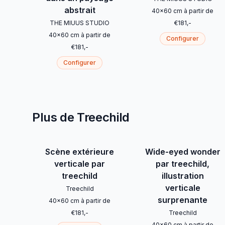
abstrait
40
x
60
cm
à partir de
THE MIUUS STUDIO
€
181
,-
40
x
60
cm
à partir de
Configurer
€
181
,-
Configurer
Plus de Treechild
Scène extérieure
Wide-eyed wonder
verticale par
par treechild,
treechild
illustration
verticale
Treechild
surprenante
40
x
60
cm
à partir de
€
181
,-
Treechild
40
x
60
cm
à partir de