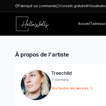
Aller au contenu principal
Fabriqué sur commande
Conseils gratuits
Visualisatio
Accueil
Tableaux
À propos de l'artiste
Treechild
Germany
Lieu
:
Voir toutes les œuvres