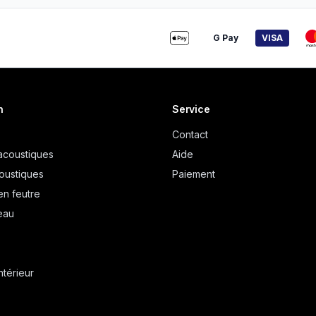
G Pay
VISA
n
Service
Contact
acoustiques
Aide
oustiques
Paiement
en feutre
eau
ntérieur