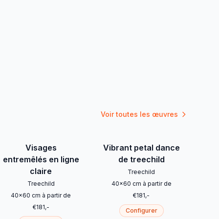
Voir toutes les œuvres
Visages
Vibrant petal dance
entremêlés en ligne
de treechild
claire
Treechild
Treechild
40
x
60
cm
à partir de
40
x
60
cm
à partir de
€
181
,-
€
181
,-
Configurer