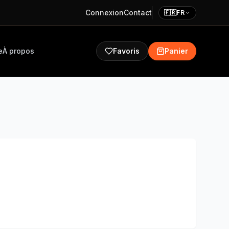
Connexion
Contact
🇫🇷
FR
e
À propos
Favoris
Panier